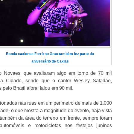
Banda caxiense Forró no Grau também fez parte do
aniversário de Caxias
rilo Novaes, que avaliaram algo em torno de 70 mil
da Cidade, sendo que o cantor Wesley Safadão,
pelo Brasil afora, falou em 90 mil.
acionados nas ruas em um perímetro de mais de 1.000
ade, o que mostra a magnitude do evento, haja vista
 também da área do terreno em frente, sempre foram
automóveis e motocicletas nos festejos juninos