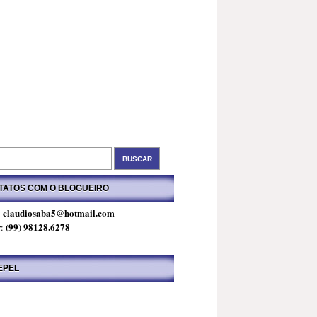
TATOS COM O BLOGUEIRO
claudiosaba5@hotmail.com
:
(99) 98128.6278
r:
EPEL