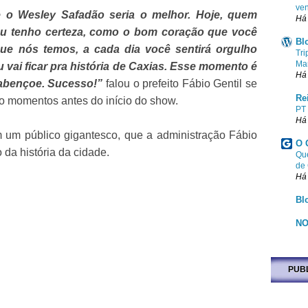
ven
 o Wesley Safadão seria o melhor. Hoje, quem
Há
eu tenho certeza, como o bom coração que você
Bl
ue nós temos, a cada dia você sentirá orgulho
Tri
Ma
u vai ficar pra história de Caxias. Esse momento é
Há
 abençoe. Sucesso!”
falou o prefeito Fábio Gentil se
Re
o momentos antes do início do show.
PT
Há
 um público gigantesco, que a administração Fábio
O 
 da história da cidade.
Que
de
Há
Bl
NO
PUB