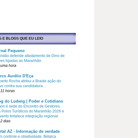
S E BLOGS QUE EU LEIO
rnal Pequeno
ndão defende afastamento de Dino de
ões ligadas ao Maranhão
 uma hora
rco Aurélio D'Eça
erto Rocha atribui a Braide ação do
vo contra sua candidatura…
11 horas
og do Ludwig | Poder e Cotidiano
on é sede do Encontro de Gestores
 Polos Turísticos do Maranhão 2026 e
vento fortalece integração regional
2 dias
rtal AZ - Informação de verdade
 controle e objetividade, Bélgica