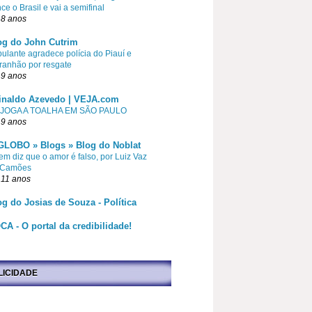
ce o Brasil e vai a semifinal
 8 anos
og do John Cutrim
pulante agradece polícia do Piauí e
ranhão por resgate
 9 anos
inaldo Azevedo | VEJA.com
 JOGA A TOALHA EM SÃO PAULO
 9 anos
GLOBO » Blogs » Blog do Noblat
m diz que o amor é falso, por Luiz Vaz
 Camões
 11 anos
og do Josias de Souza - Política
CA - O portal da credibilidade!
LICIDADE