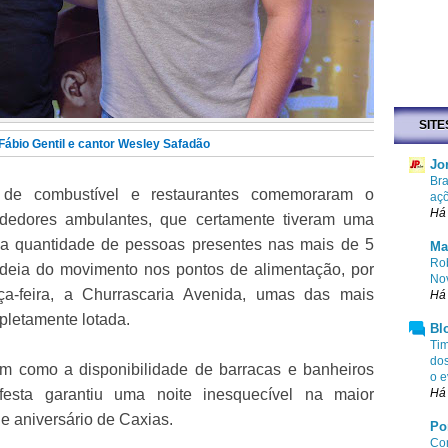
SITE
 Fábio Gentil e cantor Wesley Safadão
Jo
Bra
os de combustível e restaurantes comemoraram o
aç
Há
dedores ambulantes, que certamente tiveram uma
 a quantidade de pessoas presentes nas mais de 5
Ma
Rob
ideia do movimento nos pontos de alimentação, por
No
a-feira, a Churrascaria Avenida, umas das mais
Há 
pletamente lotada.
Bl
Tim
dos
m como a disponibilidade de barracas e banheiros
o e
esta garantiu uma noite inesquecível na maior
Há 
e aniversário de Caxias.
Po
Com