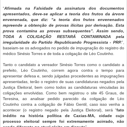
“
Afirmada na Falsidade da assinatura dos documentos
apresentados, deve-se aplicar a teoria dos frutos da árvore
envenenada, que diz: “a teoria dos frutos envenenados
repreende a obtenção de provas ilícitas por derivação. Esta
prova contamina as provas subsequentes
”. Assim sendo,
TODA A COLIGAÇÃO RESTARÁ CONTAMINADA pela
irregularidade do Partido Republicando Progressista - PRP.
”,
baseiam-se os advogados no pedido de impugnação do registro do
médico Sinésio Torres e de toda a coligação de Léo Coutinho.
Tanto o candidato a vereador Sinésio Torres como o candidato a
prefeito, Léo Coutinho, correm agora contra o tempo para
apresentar defesa e, sendo julgadas procedentes as impugnações
apresentadas, terão o registro de suas candidaturas negados pela
Justiça Eleitoral, bem como todos as candidaturas vinculadas às
coligações envolvidas. Como bem registrou o site 45 Graus, de
Teresina, ao analisar pedido parecido da coligação de Léo
Coutinho contra a coligação de Fábio Gentil, caso isso venha a
acontecer (o registro negado pela Justiça Eleitoral), será “
fato
inédito na história política de Caxias-MA, cidade cujo
processo eleitoral sempre foi extremamente acirrado, não