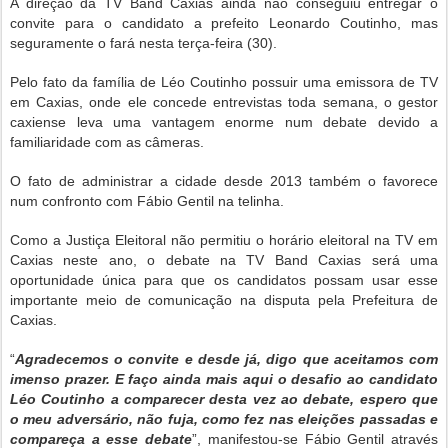
A direção da TV Band Caxias ainda não conseguiu entregar o
convite para o candidato a prefeito Leonardo Coutinho, mas
seguramente o fará nesta terça-feira (30).
Pelo fato da família de Léo Coutinho possuir uma emissora de TV
em Caxias, onde ele concede entrevistas toda semana, o gestor
caxiense leva uma vantagem enorme num debate devido a
familiaridade com as câmeras.
O fato de administrar a cidade desde 2013 também o favorece
num confronto com Fábio Gentil na telinha.
Como a Justiça Eleitoral não permitiu o horário eleitoral na TV em
Caxias neste ano, o debate na TV Band Caxias será uma
oportunidade única para que os candidatos possam usar esse
importante meio de comunicação na disputa pela Prefeitura de
Caxias.
“
Agradecemos o convite e desde já, digo que aceitamos com
imenso prazer. E faço ainda mais aqui o desafio ao candidato
Léo Coutinho a comparecer desta vez ao debate, espero que
o meu adversário, não fuja, como fez nas eleições passadas e
compareça a esse debate
”, manifestou-se Fábio Gentil através