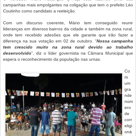
campanhas mais empolgantes na coligação que tem o prefeito Léo
Coutinho como candidato a reeleição.
Com um discurso coerente, Mário tem conseguido reunir
lideranças em diversos bairros da cidade e também na zona rural,
onde tem recebido adesões que ele garante que irão fazer a
diferença na sua votação em 02 de outubro. “
Nossa campanha
tem crescido muito na zona rural devido ao trabalho
desenvolvido
”, diz o líder governista na Câmara Municipal que
espera o reconhecimento da população nas urnas.
Co
m
um
gra
nde
núm
ero
de
corr
eligi
oná