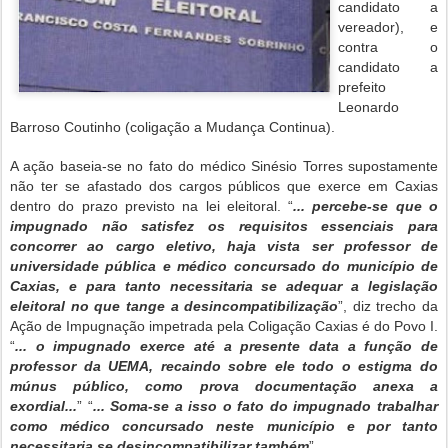
candidato a
vereador), e
contra o
candidato a
prefeito
Leonardo
Barroso Coutinho (coligação a Mudança Continua).
A ação baseia-se no fato do médico Sinésio Torres supostamente
não ter se afastado dos cargos públicos que exerce em Caxias
dentro do prazo previsto na lei eleitoral. “
... percebe-se que o
impugnado não satisfez os requisitos essenciais para
concorrer ao cargo eletivo, haja vista ser professor de
universidade pública e médico concursado do município de
Caxias, e para tanto necessitaria se adequar a legislação
eleitoral no que tange a desincompatibilização
”, diz trecho da
Ação de Impugnação impetrada pela Coligação Caxias é do Povo I.
“
... o impugnado exerce até a presente data a função de
professor da UEMA, recaindo sobre ele todo o estigma do
múnus público, como prova documentação anexa a
exordial...
” “
... Soma-se a isso o fato do impugnado trabalhar
como médico concursado neste município e por tanto
necessitaria se desincompatibilizar também
”.