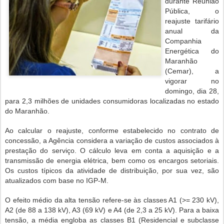
durante Reunião
Pública, o
reajuste tarifário
anual da
Companhia
Energética do
Maranhão
(Cemar), a
vigorar no
domingo, dia 28,
para 2,3 milhões de unidades consumidoras localizadas no estado
do Maranhão.
Ao calcular o reajuste, conforme estabelecido no contrato de
concessão, a Agência considera a variação de custos associados à
prestação do serviço. O cálculo leva em conta a aquisição e a
transmissão de energia elétrica, bem como os encargos setoriais.
Os custos típicos da atividade de distribuição, por sua vez, são
atualizados com base no IGP
M.
‐
O efeito médio da alta tensão refere
se às classes A1 (>= 230 kV),
‐
A2 (de 88 a 138 kV), A3 (69 kV) e A4 (de 2,3 a 25 kV). Para a baixa
tensão, a média engloba as classes B1 (Residencial e subclasse