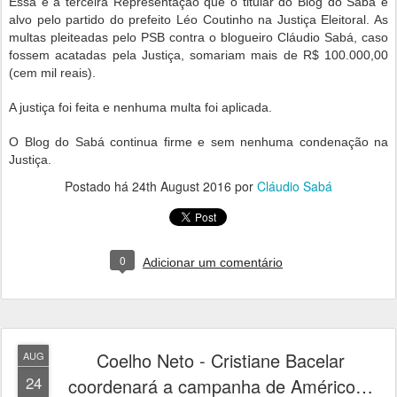
Essa é a terceira Representação que o titular do Blog do Sabá é
alvo pelo partido do prefeito Léo Coutinho na Justiça Eleitoral. As
multas pleiteadas pelo PSB contra o blogueiro Cláudio Sabá, caso
fossem acatadas pela Justiça, somariam mais de R$ 100.000,00
(cem mil reais).
A justiça foi feita e nenhuma multa foi aplicada.
O Blog do Sabá continua firme e sem nenhuma condenação na
Justiça.
Postado há
24th August 2016
por
Cláudio Sabá
0
Adicionar um comentário
Coelho Neto - Cristiane Bacelar
AUG
24
coordenará a campanha de Américo…