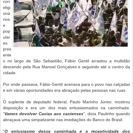
corr
eligi
oná
rios
e
pop
ular
es
pres
ente
s no largo de São Sebastião, Fábio Gentil arrastou a multidão
descendo pela Rua Manoel Gonçalves e seguindo até o centro da
cidade.
Por onde passava, Fábio Gentil acenava para o povo nas calçadas
e em várias oportunidades era abraçado pelas pessoas nas ruas.
O suplente de deputado federal, Paulo Marinho Júnior, mostrou
disposição e era um dos mais entusiasmados na caminhada.
“
Vamos devolver Caxias aos caxienses
”, dizia Paulinho quando
abraçava uma simpatizante nas imediações do Banco do Brasil.
“
O entusiasmo dessa caminhada e a receptividade dos