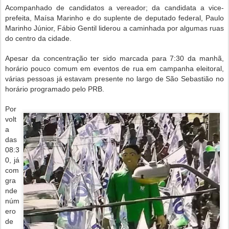
Acompanhado de candidatos a vereador; da candidata a vice-
prefeita, Maísa Marinho e do suplente de deputado federal, Paulo
Marinho Júnior, Fábio Gentil liderou a caminhada por algumas ruas
do centro da cidade.
Apesar da concentração ter sido marcada para 7:30 da manhã,
horário pouco comum em eventos de rua em campanha eleitoral,
várias pessoas já estavam presente no largo de São Sebastião no
horário programado pelo PRB.
Por
volt
a
das
08:3
0, já
com
gra
nde
núm
ero
de