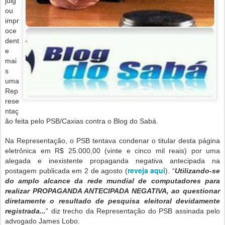
julg
ou
impr
oce
dent
e
mai
s
uma
Rep
rese
ntaç
ão feita pelo PSB/Caxias contra o Blog do Sabá.
Na Representação, o PSB tentava condenar o titular desta página
eletrônica em R$ 25.000,00 (vinte e cinco mil reais) por uma
alegada e inexistente propaganda negativa antecipada na
reveja aqui
postagem publicada em 2 de agosto (
). “
Utilizando-se
do amplo alcance da rede mundial de computadores para
realizar PROPAGANDA ANTECIPADA NEGATIVA, ao questionar
diretamente o resultado de pesquisa eleitoral devidamente
registrada...
” diz trecho da Representação do PSB assinada pelo
advogado James Lobo.