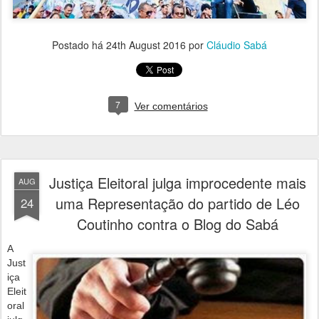
Postado há
24th August 2016
por
Cláudio Sabá
7
Ver comentários
Justiça Eleitoral julga improcedente mais
AUG
uma Representação do partido de Léo
24
Coutinho contra o Blog do Sabá
A
Just
iça
Eleit
oral