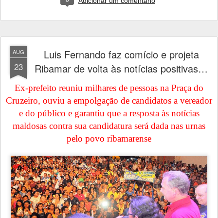
Adicionar um comentário
Luis Fernando faz comício e projeta
AUG
23
Ribamar de volta às notícias positivas…
Ex-prefeito reuniu milhares de pessoas na Praça do
Cruzeiro, ouviu a empolgação de candidatos a vereador
e do público e garantiu que a resposta às notícias
maldosas contra sua candidatura será dada nas urnas
pelo povo ribamarense