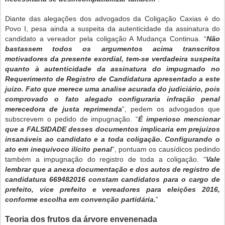
Diante das alegações dos advogados da Coligação Caxias é do
Povo I, pesa ainda a suspeita da autenticidade da assinatura do
candidato a vereador pela coligação A Mudança Continua. “
Não
bastassem todos os argumentos acima transcritos
motivadores da presente exordial, tem-se verdadeira suspeita
quanto à autenticidade da assinatura do impugnado no
Requerimento de Registro de Candidatura apresentado a este
juízo. Fato que merece uma analise acurada do judiciário, pois
comprovado o fato alegado configuraria infração penal
merecedora de justa reprimenda
”, pedem os advogados que
subscrevem o pedido de impugnação. “
É imperioso mencionar
que a FALSIDADE desses documentos implicaria em prejuízos
insanáveis ao candidato e a toda coligação. Configurando o
ato em inequívoco ilícito penal
”, pontuam os causídicos pedindo
também a impugnação do registro de toda a coligação. “
Vale
lembrar que a anexa documentação e dos autos de registro de
candidatura 669482016 constam candidatos para o cargo de
prefeito, vice prefeito e vereadores para eleições 2016,
conforme escolha em convenção partidária.
”
Teoria dos frutos da árvore envenenada