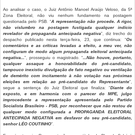
Ao analisar o caso, o Juiz Antônio Manoel Araújo Veloso, da 5ª
Zona Eleitoral, não viu nenhum fundamento na postagem
questionada pelo PSB. “
A representação não procede. A rigor,
não vislumbro na postagem fustigada qualquer indício
revelador de propaganda antecipada negativa
”, diz trecho do
despacho publicado nesta terça-feira, 23, que continua: “
Os
comentários e as críticas levadas a efeito, a meu ver, não
configuram de modo algum propaganda eleitoral antecipada
negativa...
”, prosseguiu o magistrado. “
...Não houve, portanto,
qualquer assaque a honorabilidade do pré-candidato,
tampouco inexistiu divulgação de fato negativo ou ventilação
de demérito com incitamento à não votação nas próximas
eleições em relação ao pré-candidato do Representante
”,
segue a sentença do Juiz Eleitoral que finaliza: “
Diante do
exposto, e em harmonia com o parecer do MPE, julgo
improcedente a representação apresentada pelo Partido
Socialista Brasileiro - PSB, por reconhecer que não restou de
qualquer modo configurada a PROPAGANDA ELEITORAL
ANTECIPADA NEGATIVA em desfavor do seu pré-candidato,
senhor LÉO COUTINHO
”.