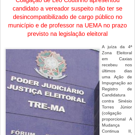
Coligação de Léo Coutinho apresentou
candidato a vereador suspeito não ter se
desincompatibilizado de cargo público no
município e de professor na UEMA no prazo
previsto na legislação eleitoral
A juíza da 4ª
Zona Eleitoral
em Caxias
recebeu nos
últimos dias
uma Ação de
Impugnação ao
Registro de
Candidatura
contra Sinésio
Torres Júnior
(coligação
proporcional A
Mudança
Continua II,