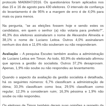
protocolo MA­06847/2016. Os questionários foram aplicados nos
dias 15 e 16 de agosto para 430 eleitores. O intervalo de confiança
do levantamento é de 95% e a margem de erro é de 4,0% para
mais ou para menos.
Na pergunta, “se as eleições fossem hoje e sendo estes os
candidatos, em quem o senhor (a) não votaria para prefeito?”,
46,3% dos eleitores assinalaram o nome de Alexandre Almeida e
38,1% o nome de Luciano Leitoa. Outros 4,0% assinalaram
nenhum dos dois e 11,6% não souberam ou não responderam.
Avaliação
–
A pesquisa Escutec também avaliou a administração
de Luciano Leitoa em Timon. Ao todo, 60,9% do eleitorado afirmou
que aprova a gestão do socialista. Outros 37,2% desaprovam.
Apenas, 1,9% não soube ou não respondeu ao levantamento.
Quando o aspecto da avaliação da gestão socialista é detalhada,
há os seguintes números: 6,7% classificam a administração de
ótima; 33,3% classificam como boa; 29,5% classificam como
regular; 12,3% a consideram ruim; 16,3% péssima e 1,9% não
soube ou não respondeu.
Os eleitores de Timon também deram suas opiniões a respeito da