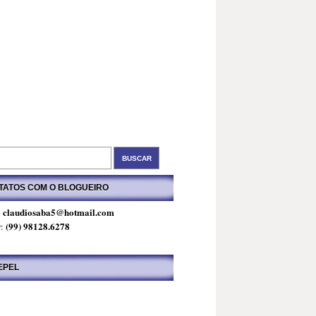
TATOS COM O BLOGUEIRO
claudiosaba5@hotmail.com
:
(99) 98128.6278
r:
EPEL