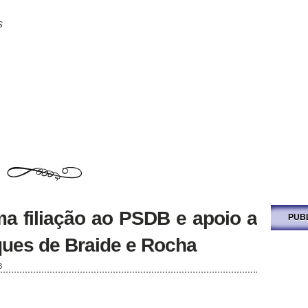
s
ma filiação ao PSDB e apoio a
PUB
ues de Braide e Rocha
8