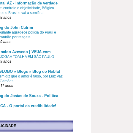
rtal AZ - Informação de verdade
 controle e objetividade, Bélgica
ce o Brasil e vai a semifinal
 8 anos
og do John Cutrim
pulante agradece polícia do Piauí e
ranhão por resgate
 9 anos
inaldo Azevedo | VEJA.com
 JOGA A TOALHA EM SÃO PAULO
 9 anos
GLOBO » Blogs » Blog do Noblat
m diz que o amor é falso, por Luiz Vaz
 Camões
 11 anos
og do Josias de Souza - Política
CA - O portal da credibilidade!
LICIDADE