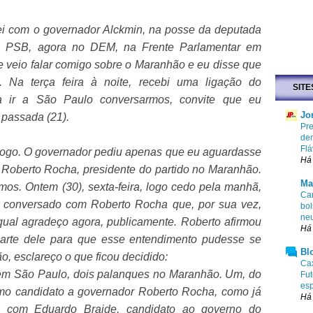
trei com o governador Alckmin, na posse da deputada
do PSB, agora no DEM, na Frente Parlamentar em
 e veio falar comigo sobre o Maranhão e eu disse que
. Na terça feira à noite, recebi uma ligação do
SITE
a ir a São Paulo conversarmos, convite que eu
Jo
 passada (21).
Pr
dem
Flá
logo. O governador pediu apenas que eu aguardasse
Há 
Roberto Rocha, presidente do partido no Maranhão.
Ma
imos. Ontem (30), sexta-feira, logo cedo pela manhã,
Cam
ha conversado com Roberto Rocha que, por sua vez,
bol
ne
qual agradeço agora, publicamente. Roberto afirmou
Há
arte dele para que esse entendimento pudesse se
Bl
, esclareço o que ficou decidido:
Cax
 em São Paulo, dois palanques no Maranhão. Um, do
Fut
esp
omo candidato a governador Roberto Rocha, como já
Há
ue com Eduardo Braide, candidato ao governo do