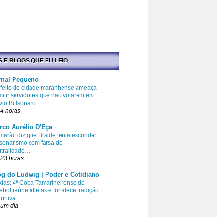
S E BLOGS QUE EU LEIO
rnal Pequeno
efeito de cidade maranhense ameaça
itir servidores que não votarem em
vio Bolsonaro
4 horas
rco Aurélio D'Eça
arão diz que Braide tenta esconder
sonarismo com farsa de
utralidade…
 23 horas
og do Ludwig | Poder e Cotidiano
ias: 4ª Copa Tamarineirense de
ebol reúne atletas e fortalece tradição
ortiva
 um dia