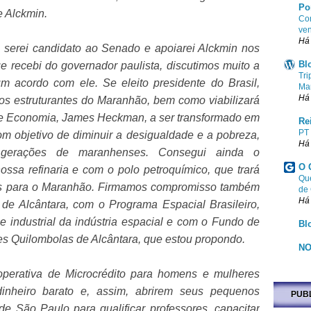
Po
 Alckmin.
Com
ven
Há
B, serei candidato ao Senado e apoiarei Alckmin nos
Bl
e recebi do governador paulista, discutimos muito a
Tri
 acordo com ele. Se eleito presidente do Brasil,
Ma
Há
tos estruturantes do Maranhão, bem como viabilizará
de Economia, James Heckman, a ser transformado em
Re
PT
com objetivo de diminuir a desigualdade e a pobreza,
Há
 gerações de maranhenses. Consegui ainda o
O 
sa refinaria e com o polo petroquímico, que trará
Que
s para o Maranhão. Firmamos compromisso também
de
Há
 de Alcântara, com o Programa Espacial Brasileiro,
 industrial da indústria espacial e com o Fundo de
Bl
 Quilombolas de Alcântara, que estou propondo.
NO
erativa de Microcrédito para homens e mulheres
inheiro barato e, assim, abrirem seus pequenos
PUB
de São Paulo para qualificar professores, capacitar