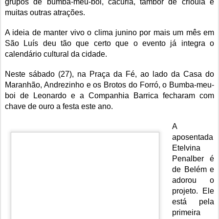
grupos de bumba-meu-boi, cacuriá, tambor de crioula e
muitas outras atrações.
A ideia de manter vivo o clima junino por mais um mês em
São Luís deu tão que certo que o evento já integra o
calendário cultural da cidade.
Neste sábado (27), na Praça da Fé, ao lado da Casa do
Maranhão, Andrezinho e os Brotos do Forró, o Bumba-meu-
boi de Leonardo e a Companhia Barrica fecharam com
chave de ouro a festa este ano.
A
aposentada
Etelvina
Penalber é
de Belém e
adorou o
projeto. Ele
está pela
primeira