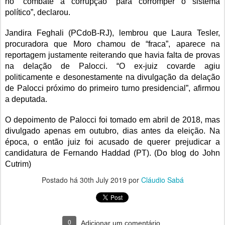
no “combate à corrupção” para corromper o sistema
político”, declarou.
Jandira Feghali (PCdoB-RJ), lembrou que Laura Tesler,
procuradora que Moro chamou de “fraca”, aparece na
reportagem justamente reiterando que havia falta de provas
na delação de Palocci. “O ex-juiz covarde agiu
politicamente e desonestamente na divulgação da delação
de Palocci próximo do primeiro turno presidencial”, afirmou
a deputada.
O depoimento de Palocci foi tomado em abril de 2018, mas
divulgado apenas em outubro, dias antes da eleição. Na
época, o então juiz foi acusado de querer prejudicar a
candidatura de Fernando Haddad (PT). (Do blog do John
Cutrim)
Postado há
30th July 2019
por
Cláudio Sabá
0
Adicionar um comentário