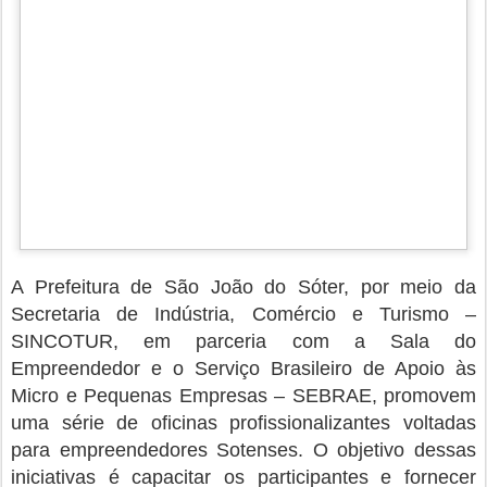
iniciativas é capacitar os participantes e fornecer
ferramentas para o desenvolvimento de seus
negócios. As ações fazem parte das programações
da Semana do MEI 2023.
As oficinas acontecem, entre os dias 23 e 25 de
maio, no auditório do Hotel Rocha. A programação
conta com palestras e workshops sobre temas
relevantes para o empreendedorismo. Dentre os
tópicos abordados, destacaram-se gestão financeira
para pequenos negócios, os benefícios e obrigações
do MEI e planejamento estratégico para o MEI. Além
de, marketing estratégico, técnicas de vendas,
atendimento ao cliente e inovação nos negócios.