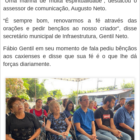
Dona Rosário, mãe do prefeito Fábio Gentil, que
passou por algumas dificuldades de saúde nos
últimos dias, mas que demonstrou já está quase
recuperada e rezou ao lado do filho.
Postado há
25th May 2023
por
Cláudio Sabá
0
Adicionar um comentário
SAAE Caxias e o trabalho diário para
MAY
combater o desperdício e garantir o
25
abastecimento de água na cidade