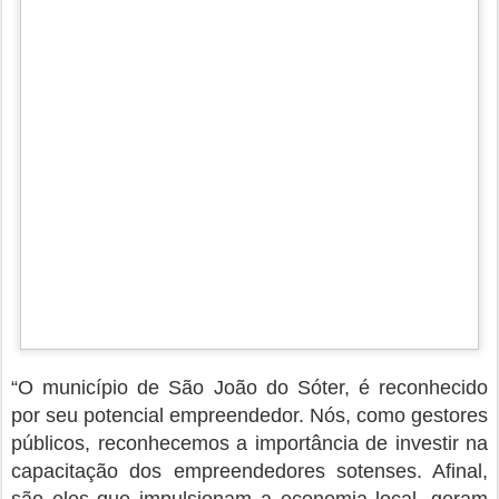
e oferecer o suporte necessário para que seus
negócios prosperem”, destacou o coordenador da
Sala do empreendedor, Altamir Ramos.
O secretário da Sincotur, Eduardo José, destacou a
importância dessas iniciativas para a comunidade
empresarial sotense. "Estamos muito satisfeitos com
o resultado dessas oficinas. Acreditamos que investir
na capacitação dos nossos empreendedores
sotenses é fundamental para fortalecer a economia
de nossa cidade e promover o desenvolvimento do
município. Pretendemos continuar realizando
eventos como esse no futuro, buscando sempre
oferecer oportunidades de aprendizado e
crescimento para os empresários de São João do
Sóter", frisou. (
Ascom/SJS
)
Postado há
26th May 2023
por
Cláudio Sabá
0
Adicionar um comentário