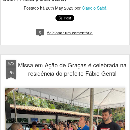
Uma missa em ação de graças foi celebrada na
manhã desta quinta-feira (25), na residência do
prefeito Fábio Gentil. A cerimônia religiosa foi
proposta pelo prefeito que em sua fala, destacou que
respeita, visita e até participa de outras
manifestações religiosas.
Estavam presentes vereadores, secretários
municipais e coordenadores além de familiares e
amigos do prefeito Fábio Gentil.
“Uma manhã de muita espiritualidade”, destacou o
assessor de comunicação, Augusto Neto.
“É sempre bom, renovarmos a fé através das
orações e pedir bençãos ao nosso criador”, disse
secretário municipal de Infraestrutura, Gentil Neto.