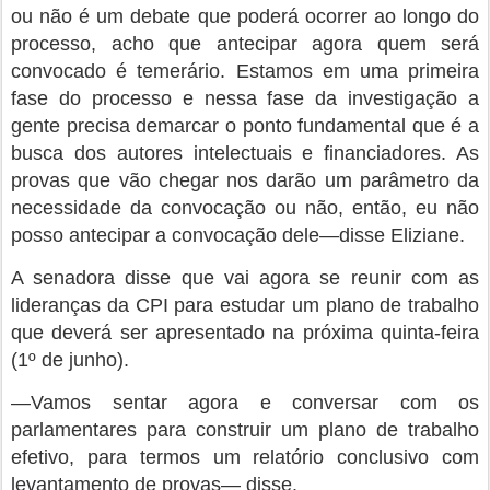
A senadora disse que vai agora se reunir com as
lideranças da CPI para estudar um plano de trabalho
que deverá ser apresentado na próxima quinta-feira
(1º de junho).
—Vamos sentar agora e conversar com os
parlamentares para construir um plano de trabalho
efetivo, para termos um relatório conclusivo com
levantamento de provas— disse.
Segundo ela, o objetivo será buscar os mentores
intelectuais dos atos de 8 de janeiro.
—Sabemos que houve para além dos executores,
um volume grande de pessoas que são os
financiadores, os autores intelectuais desse crime
bárbaro que aconteceu e nós precisamos chegar até
eles— afirmou.
Eliziane foi designada como relatora da CPMI nessa