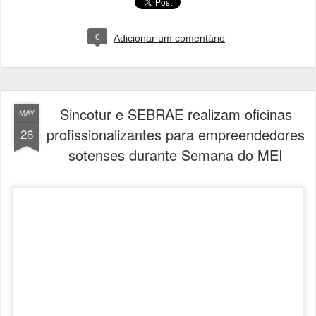
A Prefeitura de São João do Sóter, por meio da
Secretaria de Indústria, Comércio e Turismo –
SINCOTUR, em parceria com a Sala do
Empreendedor e o Serviço Brasileiro de Apoio às
Micro e Pequenas Empresas – SEBRAE, promovem
uma série de oficinas profissionalizantes voltadas
para empreendedores Sotenses. O objetivo dessas