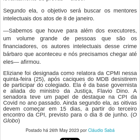
quinta-feira (25), após caciques do MDB desistirem
de participar do colegiado. Ela é da base governista
e aliada do ministro da Justiça, Flavio Dino. A
senadora teve um papel de destaque na CPI da
Covid no ano passado. Ainda segundo ela, as oitivas
devem começar em 15 dias, a partir do terceiro
encontro da CPI, previsto para o dia 8 de junho. (
O
Globo
)
Postado há
26th May 2023
por
Cláudio Sabá
0
Adicionar um comentário
Sincotur e SEBRAE realizam oficinas
MAY
profissionalizantes para empreendedores
26
sotenses durante Semana do MEI