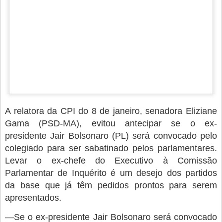
Gama (PSD-MA), evitou antecipar se o ex-
presidente Jair Bolsonaro (PL) será convocado pelo
colegiado para ser sabatinado pelos parlamentares.
Levar o ex-chefe do Executivo à Comissão
Parlamentar de Inquérito é um desejo dos partidos
da base que já têm pedidos prontos para serem
apresentados.
—Se o ex-presidente Jair Bolsonaro será convocado
ou não é um debate que poderá ocorrer ao longo do
processo, acho que antecipar agora quem será
convocado é temerário. Estamos em uma primeira
fase do processo e nessa fase da investigação a
gente precisa demarcar o ponto fundamental que é a
busca dos autores intelectuais e financiadores. As
provas que vão chegar nos darão um parâmetro da
necessidade da convocação ou não, então, eu não
posso antecipar a convocação dele—disse Eliziane.