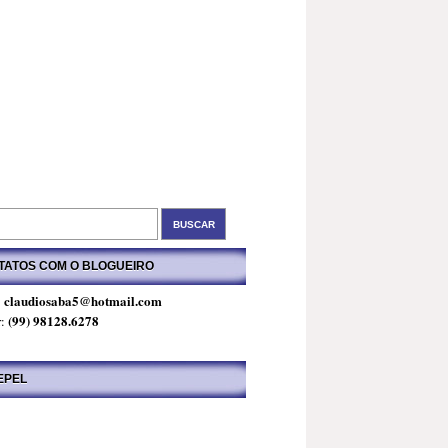
TATOS COM O BLOGUEIRO
claudiosaba5@hotmail.com
:
(99) 98128.6278
r:
EPEL