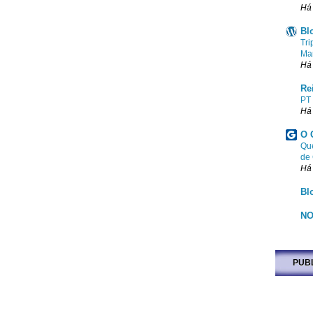
Há
Bl
Tri
Ma
Há
Re
PT
Há
O 
Que
de
Há
Bl
NO
PUB