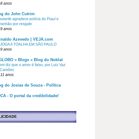
 8 anos
og do John Cutrim
pulante agradece polícia do Piauí e
ranhão por resgate
 9 anos
inaldo Azevedo | VEJA.com
 JOGA A TOALHA EM SÃO PAULO
 9 anos
GLOBO » Blogs » Blog do Noblat
m diz que o amor é falso, por Luiz Vaz
 Camões
 11 anos
og do Josias de Souza - Política
CA - O portal da credibilidade!
LICIDADE