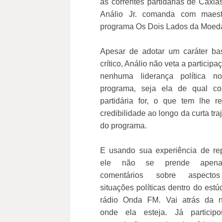
as correntes partidárias de Caxia
Análio Jr. comanda com maest
programa Os Dois Lados da Moed
Apesar de adotar um caráter ba
crítico, Análio não veta a participa
nenhuma liderança política n
programa, seja ela de qual cor
partidária for, o que tem lhe r
credibilidade ao longo da curta traj
do programa.
E usando sua experiência de rep
ele não se prende apen
comentários sobre aspect
situações políticas dentro do estú
rádio Onda FM. Vai atrás da no
onde ela esteja. Já particip