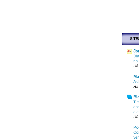
SITE
Jo
Dia
no
Há
Ma
A d
Há 
Bl
Tim
dos
o e
Há 
Po
Com
ven