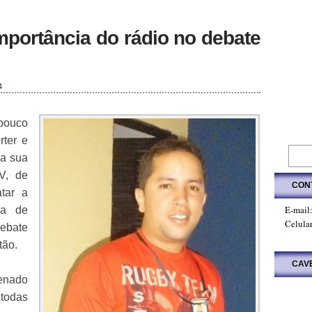
importância do rádio no debate
4
pouco
rter e
 a sua
V, de
CON
tar a
E-mail
ma de
Celula
ebate
tão.
CAV
tenado
 todas