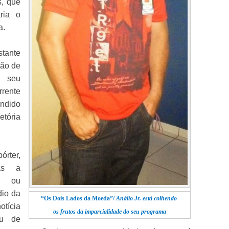
s, que
ria o
a.
stante
ção de
o seu
rente
endido
etória
órter,
as a
os ou
dio da
“
Os Dois Lados da Moeda”/
Análio Jr.
está
colhendo
tícia
os frutos da imparcialidade
do seu programa
ou de