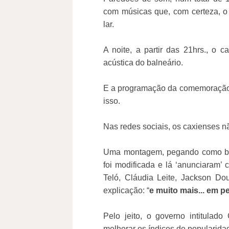
com músicas que, com certeza, o 
lar.
A noite, a partir das 21hrs., o 
acústica do balneário.
E a programação da comemoração
isso.
Nas redes sociais, os caxienses n
Uma montagem, pegando como bas
foi modificada e lá ‘anunciaram
Teló, Cláudia Leite, Jackson Do
explicação: “
e muito mais... em 
Pelo jeito, o governo intitula
melhorar os índices de popularida