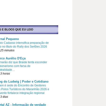
S E BLOGS QUE EU LEIO
rnal Pequeno
io Cadasso intensifica preparação de
o no título do Rally dos Sertões 2026
 25 minutos
rco Aurélio D'Eça
arão diz que Braide tenta esconder
sonarismo com farsa de
utralidade…
3 horas
og do Ludwig | Poder e Cotidiano
on é sede do Encontro de Gestores
 Polos Turísticos do Maranhão 2026 e
vento fortalece integração regional
3 dias
rtal AZ - Informação de verdade