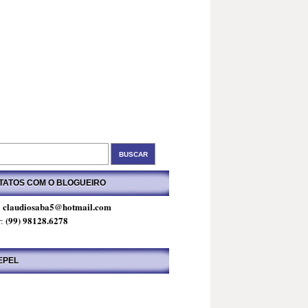
TATOS COM O BLOGUEIRO
claudiosaba5@hotmail.com
:
(99) 98128.6278
r:
EPEL