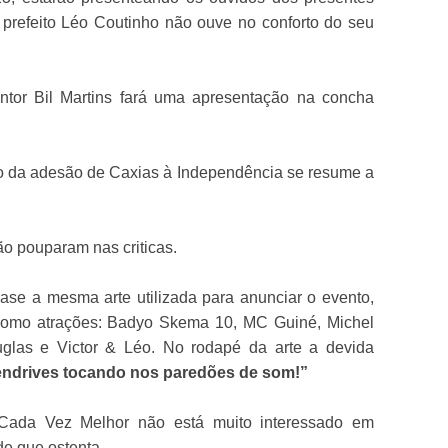
prefeito Léo Coutinho não ouve no conforto do seu
cantor Bil Martins fará uma apresentação na concha
 da adesão de Caxias à Independência se resume a
ão pouparam nas criticas.
e a mesma arte utilizada para anunciar o evento,
’ como atrações: Badyo Skema 10, MC Guiné, Michel
uglas e Victor & Léo. No rodapé da arte a devida
pendrives tocando nos paredões de som!”
do Cada Vez Melhor não está muito interessado em
de que ostenta.