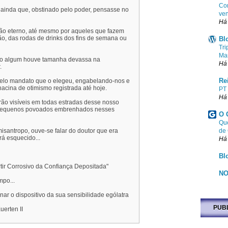
Com
ainda que, obstinado pelo poder, pensasse no
ven
Há
ção eterno, até mesmo por aqueles que fazem
ão, das rodas de drinks dos fins de semana ou
Bl
Tri
Ma
empo algum houve tamanha devassa na
Há
.
Re
 pelo mandato que o elegeu, engabelando-nos e
acina de otimismo registrada até hoje.
PT
Há
arão visíveis em todas estradas desse nosso
 pequenos povoados embrenhados nesses
O 
Que
de
misantropo, ouve-se falar do doutor que era
á esquecido...
Há
Bl
rtir Corrosivo da Confiança Depositada"
NO
po...
ar o dispositivo da sua sensibilidade ególatra
PUB
uerten II