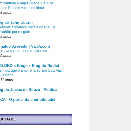
 controle e objetividade, Bélgica
ce o Brasil e vai a semifinal
 8 anos
og do John Cutrim
pulante agradece polícia do Piauí e
ranhão por resgate
 9 anos
inaldo Azevedo | VEJA.com
 JOGA A TOALHA EM SÃO PAULO
 9 anos
GLOBO » Blogs » Blog do Noblat
m diz que o amor é falso, por Luiz Vaz
 Camões
 11 anos
og do Josias de Souza - Política
CA - O portal da credibilidade!
LICIDADE