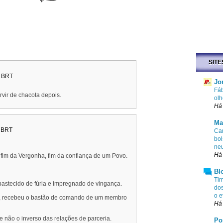
SITE
0 BRT
Jo
Fáb
rvir de chacota depois.
olh
Há
Ma
0 BRT
Cam
bol
ne
Há 
, fim da Vergonha, fim da confiança de um Povo.
Bl
Tim
bastecido de fúria e impregnado de vingança.
dos
o e
s, recebeu o bastão de comando de um membro
Há 
e não o inverso das relações de parceria.
Po