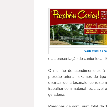
A arte oficial do ev
e a apresentação do cantor local, B
O mutirão de atendimento será 
pressão arterial, exames de tip
oficinas de artesanato consiste
trabalhar com material reciclável 
geladeira.
Paredões de som, num total de 1