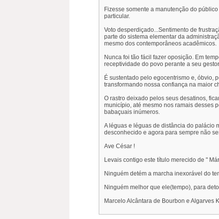
Fizesse somente a manutenção do público 
particular.
Voto desperdiçado...Sentimento de frustra
parte do sistema elementar da administraç
mesmo dos contemporâneos acadêmicos.
Nunca foi tão fácil fazer oposição. Em t
receptividade do povo perante a seu gestor
É sustentado pelo egocentrismo e, óbvio,
transformando nossa confiança na maior ch
O rastro deixado pelos seus desatinos, fic
município, até mesmo nos ramais desses
babaçuais inúmeros.
A léguas e léguas de distância do palácio 
desconhecido e agora para sempre não ser
Ave César !
Levais contigo este título merecido de " Má
Ninguém detém a marcha inexorável do tem
Ninguém melhor que ele(tempo), para deton
Marcelo Alcântara de Bourbon e Algarves K