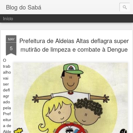
Blog do Sabá
Início
Prefeitura de Aldeias Altas deflagra super
MAY
5
mutirão de limpeza e combate à Dengue
O
trab
alho
vai
ser
defl
agr
ado
pela
Pref
eitur
a de
Alde