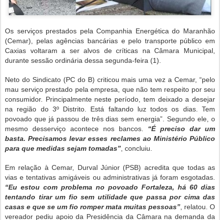
Os serviços prestados pela Companhia Energética do Maranhão
(Cemar), pelas agências bancárias e pelo transporte público em
Caxias voltaram a ser alvos de críticas na Câmara Municipal,
durante sessão ordinária dessa segunda-feira (1).
Neto do Sindicato (PC do B) criticou mais uma vez a Cemar, “pelo
mau serviço prestado pela empresa, que não tem respeito por seu
consumidor. Principalmente neste período, tem deixado a desejar
na região do 3º Distrito. Está faltando luz todos os dias. Tem
povoado que já passou de três dias sem energia”. Segundo ele, o
mesmo desserviço acontece nos bancos.
“É preciso dar um
basta. Precisamos levar esses reclames ao Ministério Público
para que medidas sejam tomadas”
, concluiu.
Em relação à Cemar, Durval Júnior (PSB) acredita que todas as
vias e tentativas amigáveis ou administrativas já foram esgotadas.
“Eu estou com problema no povoado Fortaleza, há 60 dias
tentando tirar um fio sem utilidade que passa por cima das
casas e que se um fio romper mata muitas pessoas”
, relatou. O
vereador pediu apoio da Presidência da Câmara na demanda da