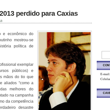
2013 perdido para Caxias
13
ico e econômico do
outinho mostrou-se
tória política de
fissional exemplar
CON
ursos públicos) e
E-mail
s mãos do tio que
Celula
 e aliados “como a
das melhores do
CAV
entado na campanha
umo da competência
erdadeiro desastre