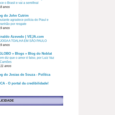
ce o Brasil e vai a semifinal
 8 anos
og do John Cutrim
pulante agradece polícia do Piauí e
ranhão por resgate
 9 anos
inaldo Azevedo | VEJA.com
 JOGA A TOALHA EM SÃO PAULO
 9 anos
GLOBO » Blogs » Blog do Noblat
m diz que o amor é falso, por Luiz Vaz
 Camões
 11 anos
og do Josias de Souza - Política
CA - O portal da credibilidade!
LICIDADE