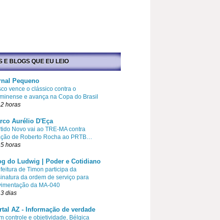
S E BLOGS QUE EU LEIO
rnal Pequeno
co vence o clássico contra o
minense e avança na Copa do Brasil
2 horas
rco Aurélio D'Eça
tido Novo vai ao TRE-MA contra
liação de Roberto Rocha ao PRTB…
5 horas
og do Ludwig | Poder e Cotidiano
feitura de Timon participa da
inatura da ordem de serviço para
vimentação da MA-040
3 dias
rtal AZ - Informação de verdade
 controle e objetividade, Bélgica