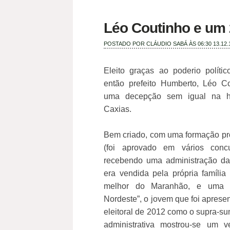
Léo Coutinho e um 
POSTADO POR
CLÁUDIO SABÁ
ÀS 06:30
13.12.
Eleito graças ao poderio polít
então prefeito Humberto, Léo C
uma decepção sem igual na his
Caxias.
Bem criado, com uma formação pro
(foi aprovado em vários conc
recebendo uma administração da
era vendida pela própria família
melhor do Maranhão, e uma 
Nordeste”, o jovem que foi apres
eleitoral de 2012 como o supra-s
administrativa mostrou-se um v