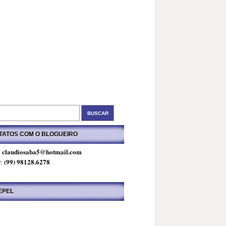
TATOS COM O BLOGUEIRO
claudiosaba5@hotmail.com
:
(99) 98128.6278
r:
EPEL