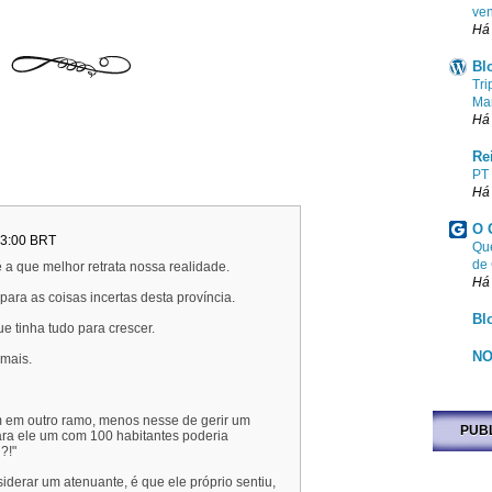
ven
Há
Bl
Tri
Ma
Há
Re
PT
Há
O 
03:00 BRT
Que
de
 a que melhor retrata nossa realidade.
Há
para as coisas incertas desta província.
Bl
e tinha tudo para crescer.
NO
mais.
 em outro ramo, menos nesse de gerir um
PUB
ara ele um com 100 habitantes poderia
?!"
derar um atenuante, é que ele próprio sentiu,