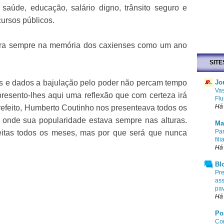
 saúde, educação, salário digno, trânsito seguro e
cursos públicos.
ara sempre na memória dos caxienses como um ano
SITE
s e dados a bajulação pelo poder não percam tempo
Jo
Vas
presento-lhes aqui uma reflexão que com certeza irá
Flu
Há 
prefeito, Humberto Coutinho nos presenteava todos os
onde sua popularidade estava sempre nas alturas.
Ma
Par
eitas todos os meses, mas por que será que nunca
fi
Há 
Bl
Pre
ass
pa
Há 
Po
Com