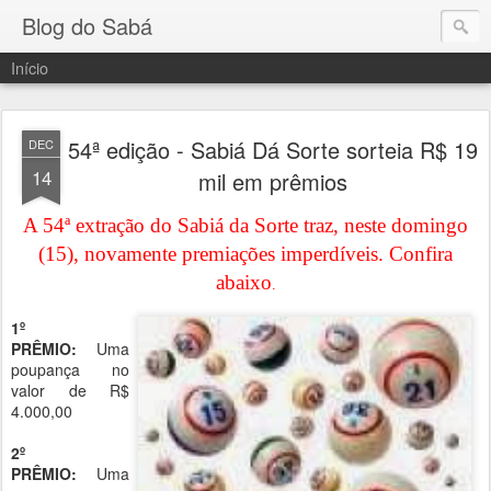
Blog do Sabá
Início
54ª edição - Sabiá Dá Sorte sorteia R$ 19
DEC
14
mil em prêmios
A 54ª extração do Sabiá da Sorte traz, neste domingo
(15), novamente premiações imperdíveis. Confira
abaixo
.
1º
PRÊMIO:
Uma
poupança no
valor de R$
4.000,00
2º
PRÊMIO:
Uma