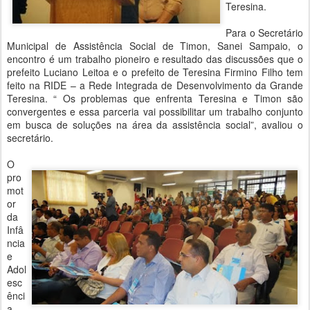
Teresina.
Para o Secretário
Municipal de Assistência Social de Timon, Sanei Sampaio, o
encontro é um trabalho pioneiro e resultado das discussões que o
prefeito Luciano Leitoa e o prefeito de Teresina Firmino Filho tem
feito na RIDE – a Rede Integrada de Desenvolvimento da Grande
Teresina. “ Os problemas que enfrenta Teresina e Timon são
convergentes e essa parceria vai possibilitar um trabalho conjunto
em busca de soluções na área da assistência social”, avaliou o
secretário.
O
pro
mot
or
da
Infâ
ncia
e
Adol
esc
ênci
a