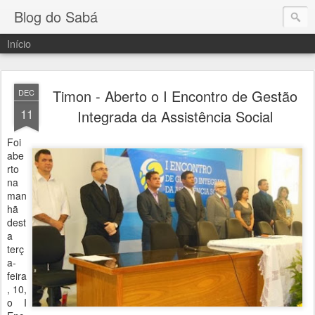
Blog do Sabá
Início
Timon - Aberto o I Encontro de Gestão
DEC
11
Integrada da Assistência Social
Foi
abe
rto
na
man
hã
dest
a
terç
a-
feira
, 10,
o I