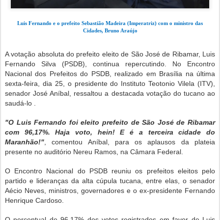
Luis Fernando e o prefeito Sebastião Madeira (Imperatriz) com o ministro das
Cidades, Bruno Araújo
A votação absoluta do prefeito eleito de São José de Ribamar, Luis
Fernando Silva (PSDB), continua repercutindo. No Encontro
Nacional dos Prefeitos do PSDB, realizado em Brasília na última
sexta-feira, dia 25, o presidente do Instituto Teotonio Vilela (ITV),
senador José Aníbal, ressaltou a destacada votação do tucano ao
saudá-lo .
"O Luis Fernando foi eleito prefeito de São José de Ribamar
com 96,17%. Haja voto, hein! E é a terceira cidade do
Maranhão!"
, comentou Aníbal, para os aplausos da plateia
presente no auditório Nereu Ramos, na Câmara Federal.
O Encontro Nacional do PSDB reuniu os prefeitos eleitos pelo
partido e lideranças da alta cúpula tucana, entre elas, o senador
Aécio Neves, ministros, governadores e o ex-presidente Fernando
Henrique Cardoso.
O percentual de 96,17% dos votos registrados em favor de Luis