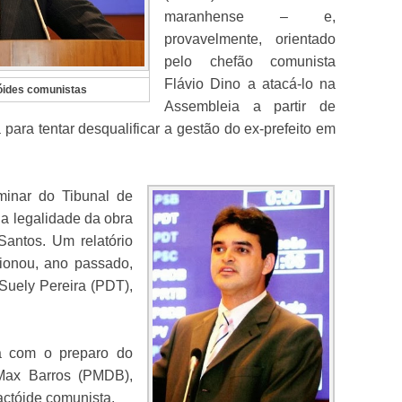
maranhense – e,
provavelmente, orientado
pelo chefão comunista
Flávio Dino a atacá-lo na
óides comunistas
Assembleia a partir de
a para tentar desqualificar a gestão do ex-prefeito em
minar do Tibunal de
a legalidade da obra
Santos. Um relatório
tionou, ano passado,
Suely Pereira (PDT),
a com o preparo do
 Max Barros (PMDB),
ctóide comunista.