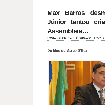
Max Barros desm
Júnior tentou cri
Assembleia…
POSTADO POR
CLÁUDIO SABÁ
ÀS 15:17
5.2.14
Do blog do Marco D’Eça