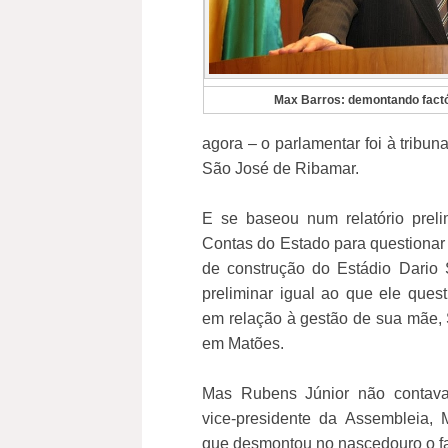
Max Barros: demontando fact
agora – o parlamentar foi à tribun
São José de Ribamar.
E se baseou num relatório preli
Contas do Estado para questionar 
de construção do Estádio Dario 
preliminar igual ao que ele ques
em relação à gestão de sua mãe, 
em Matões.
Mas Rubens Júnior não contav
vice-presidente da Assembleia,
que desmontou no nascedouro o fa