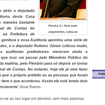
 atrás o deputado
ibuna desta Casa
de maneira bastante
Pereira Jr.: Sem mais
unal de Contas do
argumentos, calou-se
 na Prefeitura de
a genitora e essa Auditoria apontou uma série de
dades, e o deputado Rubens Júnior criticou muito,
 as auditorias preliminares merecem ainda o
 que isso vai passar pelo Ministério Público do
 da matéria, pelo Plenário para só depois se tornar
al de Contas. No entanto, hoje ele já vem fazer
PUB
m que o próprio prefeito ou as pessoas que foram
r item o que aconteceu. Assim ele está tendo dois
incoerente
” disse Barros.
u-se ao seu lugar em plenário, sem mais palavras.