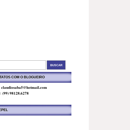
TATOS COM O BLOGUEIRO
claudiosaba5@hotmail.com
:
(99) 98128.6278
r:
EPEL