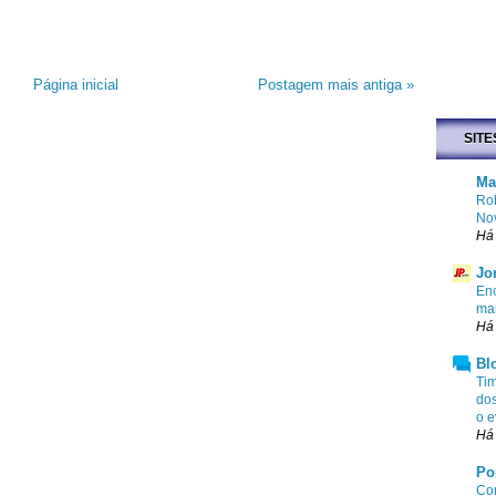
Página inicial
Postagem mais antiga »
SITE
Ma
Rob
No
Há 
Jo
Enc
mar
Há 
Bl
Tim
dos
o e
Há 
Po
Com