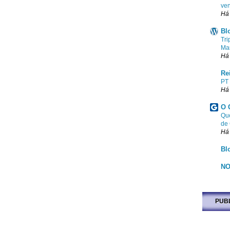
ven
Há
Bl
Tri
Ma
Há
Re
PT
Há
O 
Que
de
Há
Bl
NO
PUB