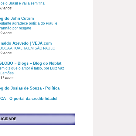
ce o Brasil e vai a semifinal
 8 anos
og do John Cutrim
pulante agradece polícia do Piauí e
ranhão por resgate
 9 anos
inaldo Azevedo | VEJA.com
 JOGA A TOALHA EM SÃO PAULO
 9 anos
GLOBO » Blogs » Blog do Noblat
m diz que o amor é falso, por Luiz Vaz
 Camões
 11 anos
og do Josias de Souza - Política
CA - O portal da credibilidade!
LICIDADE