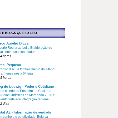
S E BLOGS QUE EU LEIO
rco Aurélio D'Eça
erto Rocha atribui a Braide ação do
vo contra sua candidatura…
4 horas
rnal Pequeno
ontro discute fortalecimento do futebol
anhense nesta 6ª feira
5 horas
og do Ludwig | Poder e Cotidiano
on é sede do Encontro de Gestores
 Polos Turísticos do Maranhão 2026 e
vento fortalece integração regional
2 dias
rtal AZ - Informação de verdade
 controle e objetividade, Bélgica