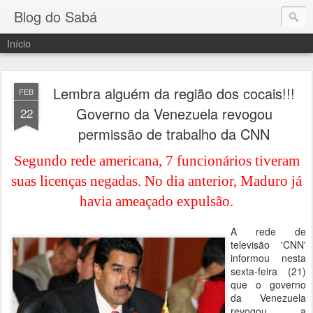
Blog do Sabá
Início
Lembra alguém da região dos cocais!!!
FEB
Governo da Venezuela revogou
22
permissão de trabalho da CNN
Segundo rede americana, 7 funcionários tiveram
suas licenças negadas. No dia anterior, Maduro já
havia ameaçado expulsão.
A rede de
televisão 'CNN'
informou nesta
sexta-feira (21)
que o governo
da Venezuela
revogou a