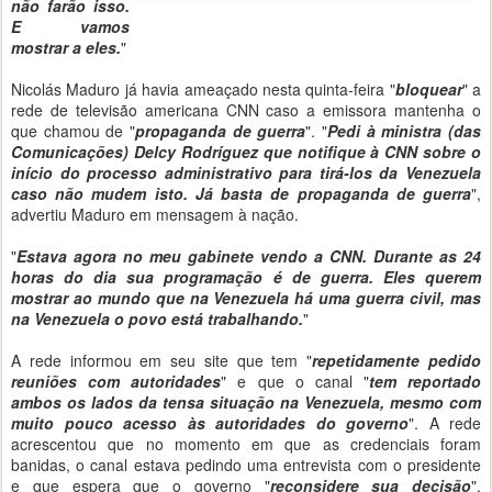
não farão isso.
E vamos
mostrar a eles.
"
Nicolás Maduro já havia ameaçado nesta quinta-feira "
bloquear
" a
rede de televisão americana CNN caso a emissora mantenha o
que chamou de "
propaganda de guerra
". "
Pedi à ministra (das
Comunicações) Delcy Rodríguez que notifique à CNN sobre o
início do processo administrativo para tirá-los da Venezuela
caso não mudem isto. Já basta de propaganda de guerra
",
advertiu Maduro em mensagem à nação.
"
Estava agora no meu gabinete vendo a CNN. Durante as 24
horas do dia sua programação é de guerra. Eles querem
mostrar ao mundo que na Venezuela há uma guerra civil, mas
na Venezuela o povo está trabalhando.
"
A rede informou em seu site que tem "
repetidamente pedido
reuniões com autoridades
" e que o canal "
tem reportado
ambos os lados da tensa situação na Venezuela, mesmo com
muito pouco acesso às autoridades do governo
". A rede
acrescentou que no momento em que as credenciais foram
banidas, o canal estava pedindo uma entrevista com o presidente
e que espera que o governo "
reconsidere sua decisão
".