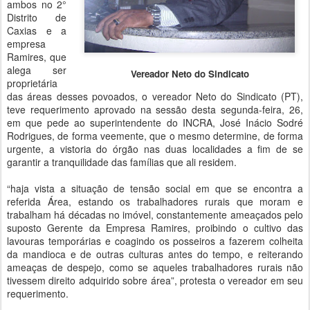
ambos no 2°
Distrito de
Caxias e a
empresa
Ramires, que
alega ser
Vereador Neto do Sindicato
proprietária
das áreas desses povoados, o vereador Neto do Sindicato (PT),
teve requerimento aprovado na sessão desta segunda-feira, 26,
em que pede ao superintendente do INCRA, José Inácio Sodré
Rodrigues, de forma veemente, que o mesmo determine, de forma
urgente, a vistoria do órgão nas duas localidades a fim de se
garantir a tranquilidade das famílias que ali residem.
“haja vista a situação de tensão social em que se encontra a
referida Área, estando os trabalhadores rurais que moram e
trabalham há décadas no imóvel, constantemente ameaçados pelo
suposto Gerente da Empresa Ramires, proibindo o cultivo das
lavouras temporárias e coagindo os posseiros a fazerem colheita
da mandioca e de outras culturas antes do tempo, e reiterando
ameaças de despejo, como se aqueles trabalhadores rurais não
tivessem direito adquirido sobre área”, protesta o vereador em seu
requerimento.