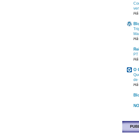
Com
ven
Há
Bl
Tri
Ma
Há
Re
PT
Há
O 
Que
de
Há
Bl
NO
PUB