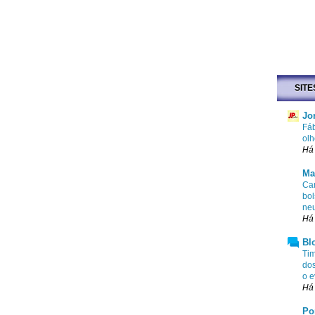
SITE
Jo
Fáb
olh
Há 
Ma
Cam
bol
ne
Há 
Bl
Tim
dos
o e
Há 
Po