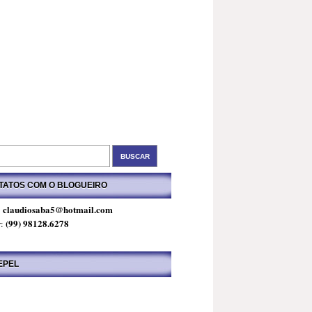
TATOS COM O BLOGUEIRO
claudiosaba5@hotmail.com
:
(99) 98128.6278
r:
EPEL