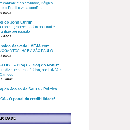
 controle e objetividade, Bélgica
ce o Brasil e vai a semifinal
 8 anos
og do John Cutrim
pulante agradece polícia do Piauí e
ranhão por resgate
 9 anos
inaldo Azevedo | VEJA.com
 JOGA A TOALHA EM SÃO PAULO
 9 anos
GLOBO » Blogs » Blog do Noblat
m diz que o amor é falso, por Luiz Vaz
 Camões
 11 anos
og do Josias de Souza - Política
CA - O portal da credibilidade!
LICIDADE