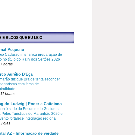
S E BLOGS QUE EU LEIO
rnal Pequeno
io Cadasso intensifica preparação de
o no título do Rally dos Sertões 2026
7 horas
rco Aurélio D'Eça
arão diz que Braide tenta esconder
sonarismo com farsa de
utralidade…
11 horas
og do Ludwig | Poder e Cotidiano
on é sede do Encontro de Gestores
 Polos Turísticos do Maranhão 2026 e
vento fortalece integração regional
3 dias
rtal AZ - Informação de verdade