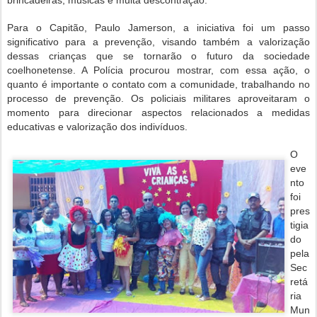
brincadeiras, músicas e muita descontração.
Para o Capitão, Paulo Jamerson, a iniciativa foi um passo
significativo para a prevenção, visando também a valorização
dessas crianças que se tornarão o futuro da sociedade
coelhonetense. A Polícia procurou mostrar, com essa ação, o
quanto é importante o contato com a comunidade, trabalhando no
processo de prevenção. Os policiais militares aproveitaram o
momento para direcionar aspectos relacionados a medidas
educativas e valorização dos indivíduos.
O
eve
nto
foi
pres
tigia
do
pela
Sec
retá
ria
Mun