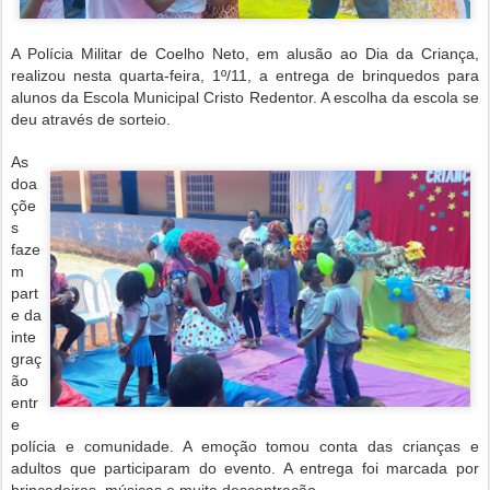
A Polícia Militar de Coelho Neto, em alusão ao Dia da Criança,
realizou nesta quarta-feira, 1º/11, a entrega de brinquedos para
alunos da Escola Municipal Cristo Redentor. A escolha da escola se
deu através de sorteio.
As
doa
çõe
s
faze
m
part
e da
inte
graç
ão
entr
e
polícia e comunidade. A emoção tomou conta das crianças e
adultos que participaram do evento. A entrega foi marcada por