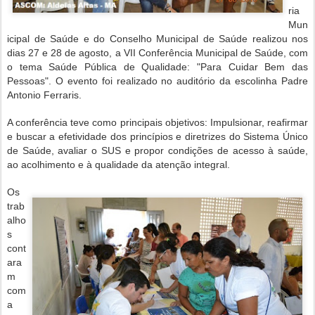
ria
Mun
icipal de Saúde e do Conselho Municipal de Saúde realizou nos
dias 27 e 28 de agosto, a VII Conferência Municipal de Saúde, com
o tema Saúde Pública de Qualidade: "Para Cuidar Bem das
Pessoas". O evento foi realizado no auditório da escolinha Padre
Antonio Ferraris.
A conferência teve como principais objetivos: Impulsionar, reafirmar
e buscar a efetividade dos princípios e diretrizes do Sistema Único
de Saúde, avaliar o SUS e propor condições de acesso à saúde,
ao acolhimento e à qualidade da atenção integral.
Os
trab
alho
s
cont
ara
m
com
a