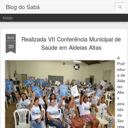
Blog do Sabá
Início
Realizada VII Conferência Municipal de
AUG
30
Saúde em Aldeias Altas
A
Pref
eitur
a de
Alde
ias
Alta
s
atra
vés
da
Sec
reta