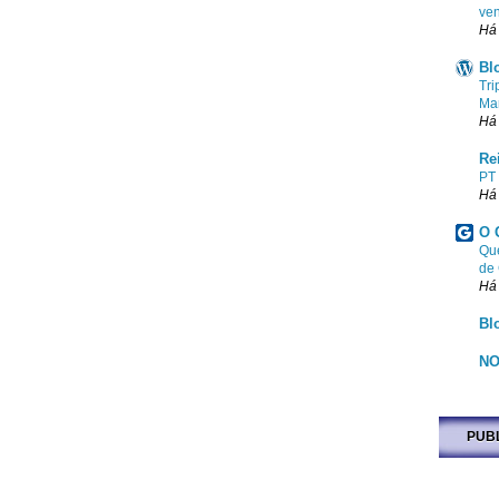
ven
Há
Bl
Tri
Ma
Há
Re
PT
Há
O 
Que
de
Há
Bl
NO
PUB