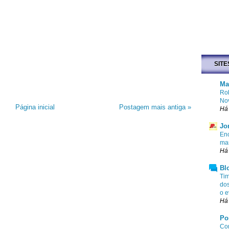
SITE
Ma
Rob
No
Página inicial
Postagem mais antiga »
Há 
Jo
Enc
mar
Há 
Bl
Tim
dos
o e
Há 
Po
Com