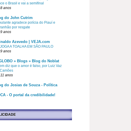
ce o Brasil e vai a semifinal
 8 anos
og do John Cutrim
pulante agradece polícia do Piauí e
ranhão por resgate
 9 anos
inaldo Azevedo | VEJA.com
 JOGA A TOALHA EM SÃO PAULO
 9 anos
GLOBO » Blogs » Blog do Noblat
m diz que o amor é falso, por Luiz Vaz
 Camões
 11 anos
og do Josias de Souza - Política
CA - O portal da credibilidade!
LICIDADE