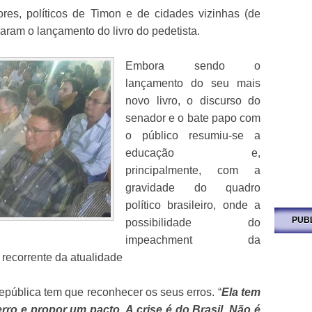
ores, políticos de Timon e de cidades vizinhas (de
iaram o lançamento do livro do pedetista.
Embora sendo o
lançamento do seu mais
novo livro, o discurso do
senador e o bate papo com
o público resumiu-se a
educação e,
principalmente, com a
gravidade do quadro
político brasileiro, onde a
PUB
possibilidade do
impeachment da
 recorrente da atualidade
epública tem que reconhecer os seus erros. “
Ela tem
rro e propor um pacto. A crise é do Brasil. Não é