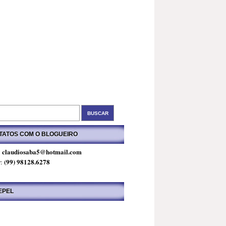
TATOS COM O BLOGUEIRO
claudiosaba5@hotmail.com
:
(99) 98128.6278
r:
EPEL