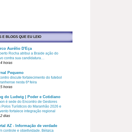
S E BLOGS QUE EU LEIO
rco Aurélio D'Eça
erto Rocha atribui a Braide ação do
vo contra sua candidatura…
4 horas
rnal Pequeno
ontro discute fortalecimento do futebol
anhense nesta 6ª feira
5 horas
og do Ludwig | Poder e Cotidiano
on é sede do Encontro de Gestores
 Polos Turísticos do Maranhão 2026 e
vento fortalece integração regional
2 dias
rtal AZ - Informação de verdade
 controle e objetividade, Bélgica