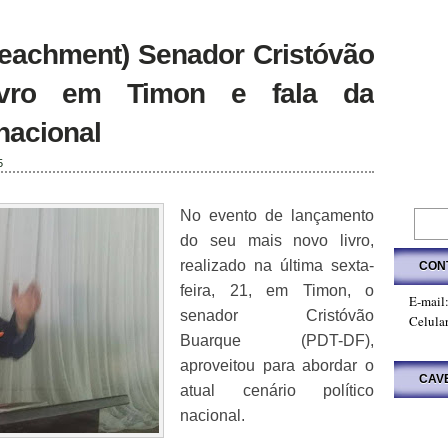
peachment) Senador Cristóvão
ivro em Timon e fala da
 nacional
5
No evento de lançamento
do seu mais novo livro,
realizado na última sexta-
CON
feira, 21, em Timon, o
E-mail
senador Cristóvão
Celula
Buarque (PDT-DF),
aproveitou para abordar o
CAV
atual cenário político
nacional.