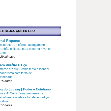
S E BLOGS QUE EU LEIO
rnal Pequeno
ansplantes de córnea avançam no
anhão e fila cai para o menor nível em
 anos
 29 minutos
rco Aurélio D'Eça
arão diz que Braide tenta esconder
sonarismo com farsa de
utralidade…
 15 horas
og do Ludwig | Poder e Cotidiano
ias: 4ª Copa Tamarineirense de
ebol reúne atletas e fortalece tradição
ortiva
 17 horas