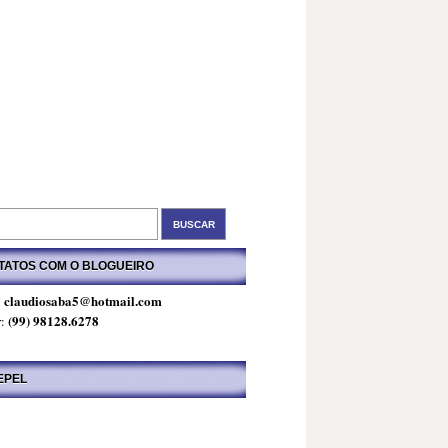
TATOS COM O BLOGUEIRO
claudiosaba5@hotmail.com
:
(99) 98128.6278
r:
EPEL