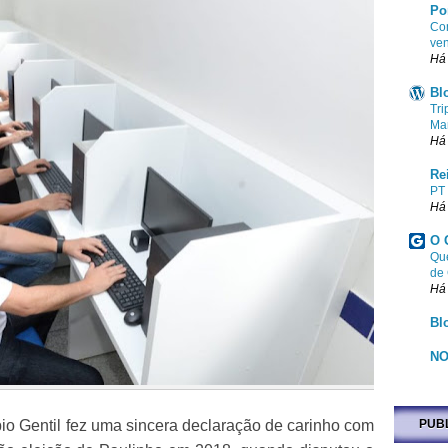
Po
Com
ven
Há
Bl
Tri
Ma
Há
Re
PT
Há
O 
Que
de
Há
Bl
NO
io Gentil fez uma sincera declaração de carinho com
PUB