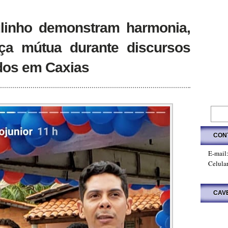
ulinho demonstram harmonia,
nça mútua durante discursos
dos em Caxias
CON
E-mail
Celula
CAV