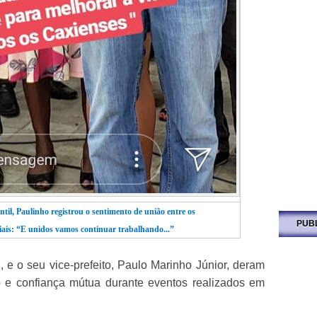
ntil, Paulinho registrou o sentimento de união entre os
PUB
ciais: “E unidos vamos continuar trabalhando...”
, e o seu vice-prefeito, Paulo Marinho Júnior, deram
o e confiança mútua durante eventos realizados em