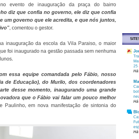
a no evento de inauguração da praça do bairro
ho diz que confia no governo, ele diz que confia
e um governo que ele acredita, e que nós juntos,
ivo”
, comentou o gestor.
SITE
na inauguração da escola da Vila Paraiso, o maior
 que foi inaugurado na gestão passada sem nenhuma
Jo
Tr
lunos.
Mar
25
Há
o com essa equipe comandada pelo Fábio, nosso
Ma
ária de Educação), do Murilo, dos coordenadores
Cam
parte desse momento, inaugurando uma grande
bol
ne
novadora que o Fábio vai falar um pouco melhor
Há
se Paulinho, em nova manifestação de sintonia do
Bl
Cax
Fut
esp
Há