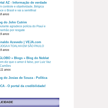
rtal AZ - Informação de verdade
 controle e objetividade, Bélgica
ce o Brasil e vai a semifinal
 8 anos
og do John Cutrim
pulante agradece polícia do Piauí e
ranhão por resgate
 9 anos
inaldo Azevedo | VEJA.com
 JOGA A TOALHA EM SÃO PAULO
 9 anos
GLOBO » Blogs » Blog do Noblat
m diz que o amor é falso, por Luiz Vaz
 Camões
 11 anos
og do Josias de Souza - Política
CA - O portal da credibilidade!
LICIDADE