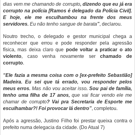
dias vem me chamando de corrupto
, dizendo que eu já era
corrupto na polícia [Ramos é delegado da Polícia Civil].
E hoje, ele me esculhambou na frente dos meus
servidores.
Eu não tenho sangue de barata
”
, declarou.
Noutro trecho, o delegado e gestor municipal chega a
reconhecer que errou e pode responder pela agressão
física, mas deixa claro que
pode voltar a praticar o ato
violento
, caso venha novamente ser
chamado de
corrupto
.
“Ele fazia a mesma coisa com o [ex-prefeito Sebastião]
Madeira. Eu sei que tá errado, vou responder pelos
meus erros.
Mas não vou aceitar isso
. Sou pai de família,
tenho uma filha de 17 anos,
que vai ficar vendo ele me
chamar de corrupto
? Vai pra Secretaria de Esporte me
esculhambar?! Foi provocar lá dentro”
, completou.
Após a agressão, Justino Filho foi prestar queixa contra o
prefeito numa delegacia da cidade. (Do Atual 7)