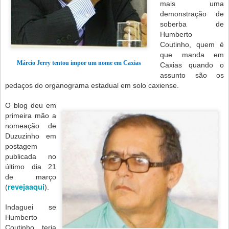
mais uma
demonstração de
soberba de
Humberto
Coutinho, quem é
que manda em
Márcio Jerry tentou impor um nome em Caxias
Caxias quando o
assunto são os
pedaços do organograma estadual em solo caxiense.
O blog deu em
primeira mão a
nomeação de
Duzuzinho em
postagem
publicada no
último dia 21
de março
revejaaqui
(
).
Indaguei se
Humberto
Coutinho teria