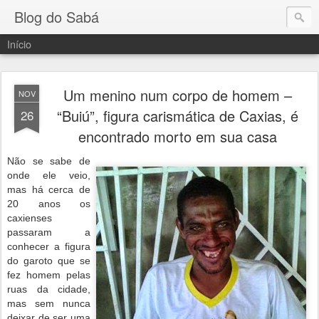
Blog do Sabá
Início
Um menino num corpo de homem –
NOV
“Buiú”, figura carismática de Caxias, é
26
encontrado morto em sua casa
Não se sabe de
onde ele veio,
mas há cerca de
20 anos os
caxienses
passaram a
conhecer a figura
do garoto que se
fez homem pelas
ruas da cidade,
mas sem nunca
deixar de ser uma