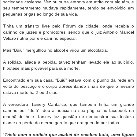
sociedade caxiense. Vez ou outra entrava em atrito com alguém, e
seu temperamento mudava rapidamente, tendo se envolvido em
pequenas brigas ao longo de sua vida.
Tinha um trânsito livre pelo Fórum da cidade, onde recebia o
carinho de juízes e promotores, sendo que o juiz Antonio Manoel
Velozo nutria por ele carinho especial.
Mas “Buiú” mergulhou no álcool e virou um alcoólatra.
A solidão, aliada a bebida, talvez tenham levado ele ao suicídio,
hipótese mais provável para sua morte.
Encontrado em sua casa, “Buiú” estava com o punho da rede em
volta do pescoço e o corpo apresentando sinais de que o mesmo
estava morto há 2 ou 3 dias.
A vereadora Taniery Cantalice, que também tinha um grande
carinho por “Buiú”, deu a notícia na sua página no facebook na
manhã de hoje. Taniery fez questão de demonstrar sua tristeza
diante da perda do eterno garoto que era querido por todos.
“
Triste com a notícia que acabei de receber. buiu, uma figura