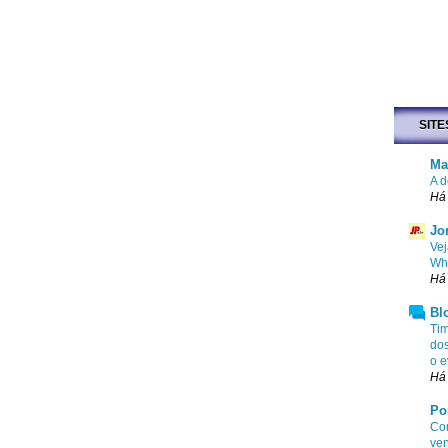
SITE
Ma
A d
Há 
Jo
Vej
Wha
Há 
Bl
Tim
dos
o e
Há
Po
Com
ven