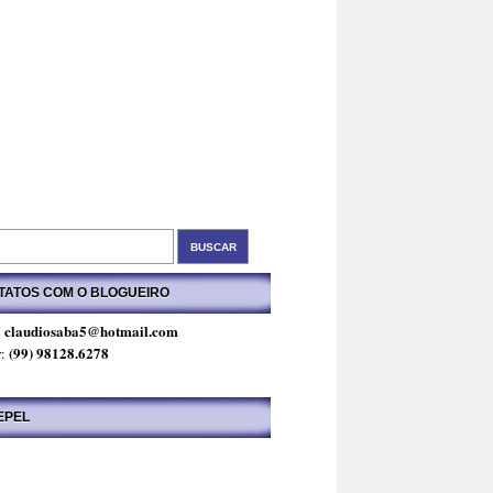
TATOS COM O BLOGUEIRO
claudiosaba5@hotmail.com
:
(99) 98128.6278
r:
EPEL