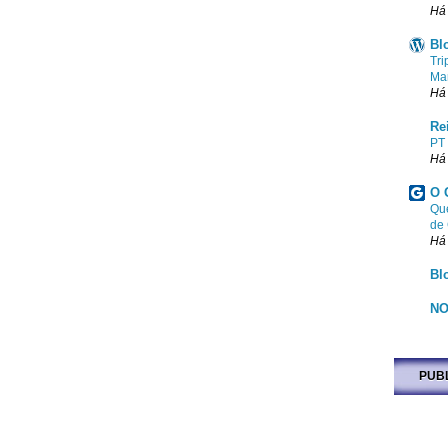
Há
Bl
Tri
Ma
Há
Re
PT
Há
O 
Que
de
Há
Bl
NO
PUB