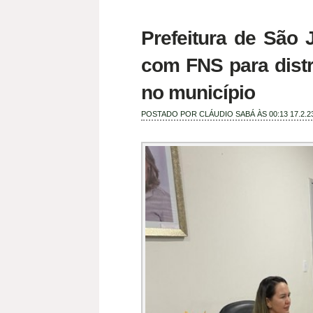
Prefeitura de São 
com FNS para distri
no município
POSTADO POR
CLÁUDIO SABÁ
ÀS 00:13
17.2.2