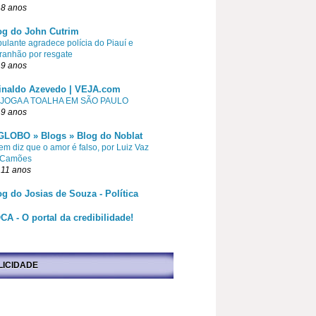
 8 anos
og do John Cutrim
pulante agradece polícia do Piauí e
ranhão por resgate
 9 anos
inaldo Azevedo | VEJA.com
 JOGA A TOALHA EM SÃO PAULO
 9 anos
GLOBO » Blogs » Blog do Noblat
m diz que o amor é falso, por Luiz Vaz
 Camões
 11 anos
og do Josias de Souza - Política
CA - O portal da credibilidade!
LICIDADE