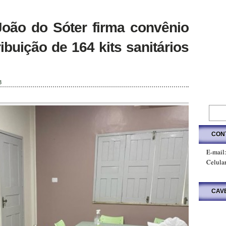
João do Sóter firma convênio
buição de 164 kits sanitários
3
CON
E-mail
Celula
CAV