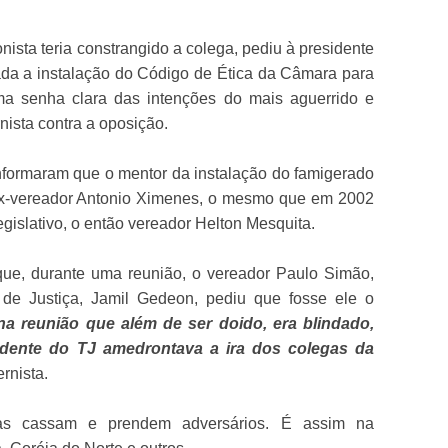
ista teria constrangido a colega, pediu à presidente
zada a instalação do Código de Ética da Câmara para
ma senha clara das intenções do mais aguerrido e
ista contra a oposição.
formaram que o mentor da instalação do famigerado
ex-vereador Antonio Ximenes, o mesmo que em 2002
egislativo, o então vereador Helton Mesquita.
ue, durante uma reunião, o vereador Paulo Simão,
 de Justiça, Jamil Gedeon, pediu que fosse ele o
na reunião que além de ser doido, era blindado,
idente do TJ amedrontava a ira dos colegas da
ernista.
uras cassam e prendem adversários. É assim na