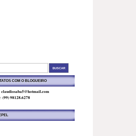
TATOS COM O BLOGUEIRO
claudiosaba5@hotmail.com
:
(99) 98128.6278
r:
EPEL