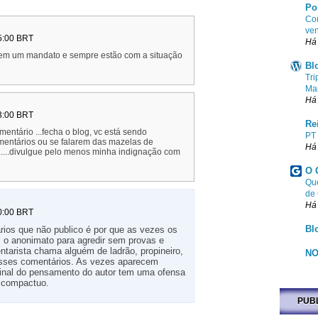
Po
Com
ven
5:00 BRT
Há
em um mandato e sempre estão com a situação
Bl
Tri
Ma
Há
3:00 BRT
Re
entário ...fecha o blog, vc está sendo
PT
omentários ou se falarem das mazelas de
Há
.....divulgue pelo menos minha indignação com
O 
Que
de
Há
0:00 BRT
Bl
rios que não publico é por que as vezes os
 o anonimato para agredir sem provas e
arista chama alguém de ladrão, propineiro,
NO
o esses comentários. As vezes aparecem
final do pensamento do autor tem uma ofensa
 compactuo.
PUB