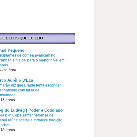
S E BLOGS QUE EU LEIO
rnal Pequeno
ansplantes de córnea avançam no
anhão e fila cai para o menor nível em
 anos
 uma hora
rco Aurélio D'Eça
arão diz que Braide tenta esconder
sonarismo com farsa de
utralidade…
 16 horas
og do Ludwig | Poder e Cotidiano
ias: 4ª Copa Tamarineirense de
ebol reúne atletas e fortalece tradição
ortiva
 18 horas