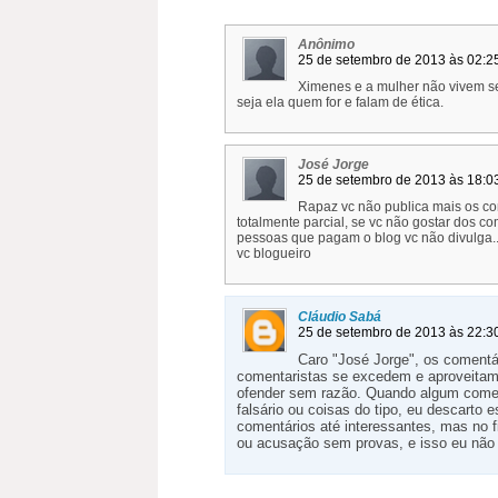
Anônimo
25 de setembro de 2013 às 02:2
Ximenes e a mulher não vivem s
seja ela quem for e falam de ética.
José Jorge
25 de setembro de 2013 às 18:0
Rapaz vc não publica mais os com
totalmente parcial, se vc não gostar dos c
pessoas que pagam o blog vc não divulga.
vc blogueiro
Cláudio Sabá
25 de setembro de 2013 às 22:3
Caro "José Jorge", os comentá
comentaristas se excedem e aproveitam
ofender sem razão. Quando algum coment
falsário ou coisas do tipo, eu descart
comentários até interessantes, mas no 
ou acusação sem provas, e isso eu não