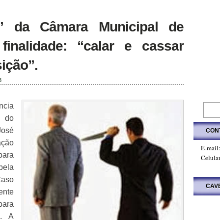
a” da Câmara Municipal de
inalidade: “calar e cassar
ição”.
3
ncia
e do
José
CON
ação
E-mail
para
Celula
pela
Caso
CAV
ente
para
o. A