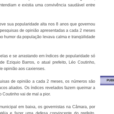
entendiam e existia uma convivência saudável entre
ve sua popularidade alta nos 8 anos que governou
s pesquisas de opinião apresentadas a cada 2 meses
 no humor da população levava calma e tranqüilidade
las e se arrastando em índices de popularidade só
 de Eziquio Barros, o atual prefeito, Léo Coutinho,
e opinião aos caxienses.
PUB
uisas de opinião a cada 2 meses, os números são
oucos aliados. Os índices revelados fazem queimar a
 Coutinho vai de mal a pior.
unicipal em baixa, os governistas na Câmara, por
téia e fazer uma defesa convincente do prefeito,