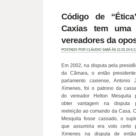
Código de “Étic
Caxias tem uma f
vereadores da opos
POSTADO POR
CLÁUDIO SABÁ
ÀS 21:52
24.9.1
Em 2002, na disputa pela presidê
da Câmara, o então president
parlamento caxiense, Antonio 
Ximenes, foi o patrono da cass
do vereador Helton Mesquita 
obter vantagem na disputa 
reeleição ao comando da Casa. 
Mesquita fosse cassado, o supl
que assumiria era voto certo 
Ximenes na disputa de entã