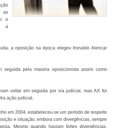
ação
u as
do o
u a
ita, a oposição na época elegeu Ironaldo Alencar
 seguida pela maioria oposicionista assim como
am voltar em seguida por via judicial, mas AX foi
ra ação judicial.
ho em 2004, estabeleceu-se um período de respeito
sição e situação, embora com divergências, sempre
onia. Mesmo quando haviam fortes divergências,