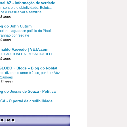
rtal AZ - Informação de verdade
 controle e objetividade, Bélgica
ce o Brasil e vai a semifinal
 8 anos
og do John Cutrim
pulante agradece polícia do Piauí e
ranhão por resgate
 9 anos
inaldo Azevedo | VEJA.com
 JOGA A TOALHA EM SÃO PAULO
 9 anos
GLOBO » Blogs » Blog do Noblat
m diz que o amor é falso, por Luiz Vaz
 Camões
 11 anos
og do Josias de Souza - Política
CA - O portal da credibilidade!
LICIDADE