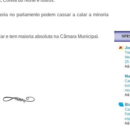
 Coréia do Norte e outros.
ria no parlamento podem cassar a calar a minoria
ar e tem maioria absoluta na Câmara Municipal.
SITE
Jo
Tr
Mar
25
Há
Ma
Cam
bol
ne
Há
Bl
Cax
Fut
esp
Há