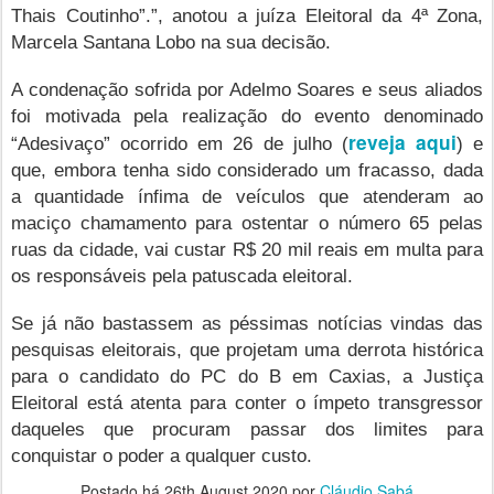
Thais Coutinho”.”, anotou a juíza Eleitoral da 4ª Zona,
Marcela Santana Lobo na sua decisão.
A condenação sofrida por Adelmo Soares e seus aliados
foi motivada pela realização do evento denominado
reveja aqui
“Adesivaço” ocorrido em 26 de julho (
) e
que, embora tenha sido considerado um fracasso, dada
a quantidade ínfima de veículos que atenderam ao
maciço chamamento para ostentar o número 65 pelas
ruas da cidade, vai custar R$ 20 mil reais em multa para
os responsáveis pela patuscada eleitoral.
Se já não bastassem as péssimas notícias vindas das
pesquisas eleitorais, que projetam uma derrota histórica
para o candidato do PC do B em Caxias, a Justiça
Eleitoral está atenta para conter o ímpeto transgressor
daqueles que procuram passar dos limites para
conquistar o poder a qualquer custo.
Postado há
26th August 2020
por
Cláudio Sabá