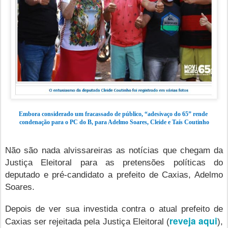
Embora considerado um fracassado de público, “adesivaço do 65” rende
condenação para o PC do B, para Adelmo Soares, Cleide e Taís Coutinho
Não são nada alvissareiras as notícias que chegam da
Justiça Eleitoral para as pretensões políticas do
deputado e pré-candidato a prefeito de Caxias, Adelmo
Soares.
Depois de ver sua investida contra o atual prefeito de
reveja aqui
Caxias ser rejeitada pela Justiça Eleitoral (
),