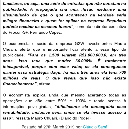
familiares, ou seja, uma série de entradas que não constam na
publicidade. A propagada cria uma ilusão mediante uma
dissimulação de que o que aconteceu na verdade seria
milagre financeiro e quem for aplicar na empresa Empiricus
poderia receber os mesmos lucros”
, comenta o diretor executivo
do Procon-SP, Fernando Capez.
O economista e sócio da empresa G2W Investimentos Mauro
Chuairi, alerta que é importante ficar atento à esse tipo de
publicidade.
“Para os 1.500 virarem R$1.000.000,0, em três
anos, isso teria que render 66.000%. É totalmente
inimaginável, porque com esse valor, se ela conseguisse
manter essa estratégia daqui há mais três anos ela teria 700
milhões de reais. O que revela que isso não existe
financeiramente”
, afirma.
O economista explica ainda que mesmo acertando todas as
operações que dão entre 50% e 100% e tendo acesso à
informações privilegiadas,
“dificilmente ela conseguiria essa
rentabilidade, inclusive seria crime se ela tivesse acesso à
isso”
, ressalta Mauro Chuairi. (Diário do Poder)
Postado há
27th March 2019
por
Cláudio Sabá