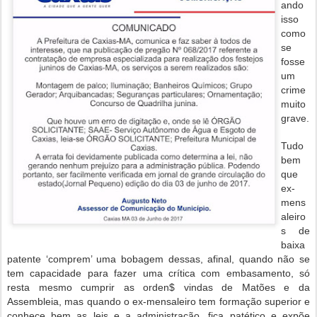
ando
isso
como
se
fosse
um
crime
muito
grave.
Tudo
bem
que
ex-
mens
aleiro
s de
baixa
patente ‘comprem’ uma bobagem dessas, afinal, quando não se
tem capacidade para fazer uma crítica com embasamento, só
resta mesmo cumprir as orden$ vindas de Matões e da
Assembleia, mas quando o ex-mensaleiro tem formação superior e
conhece bem as leis e a administração, fica patético e expõe