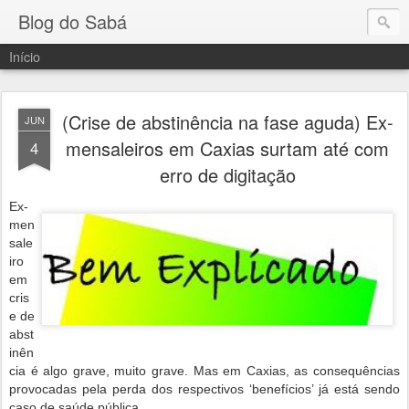
Blog do Sabá
Início
(Crise de abstinência na fase aguda) Ex-
JUN
mensaleiros em Caxias surtam até com
4
erro de digitação
Ex-
men
sale
iro
em
cris
e de
abst
inên
cia é algo grave, muito grave. Mas em Caxias, as consequências
provocadas pela perda dos respectivos ‘benefícios’ já está sendo
caso de saúde pública.