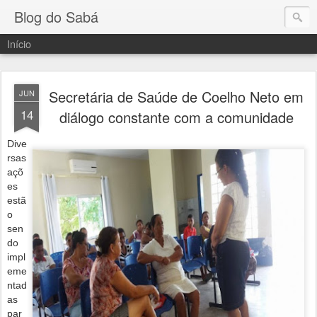
Blog do Sabá
Início
Secretária de Saúde de Coelho Neto em
JUN
14
diálogo constante com a comunidade
Dive
rsas
açõ
es
estã
o
sen
do
impl
eme
ntad
as
par