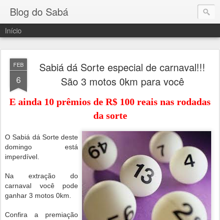
Blog do Sabá
Início
Sabiá dá Sorte especial de carnaval!!!
FEB
6
São 3 motos 0km para você
E ainda 10 prêmios de R$ 100 reais nas rodadas
da sorte
O Sabiá dá Sorte deste
domingo está
imperdível.
Na extração do
carnaval você pode
ganhar 3 motos 0km.
Confira a premiação