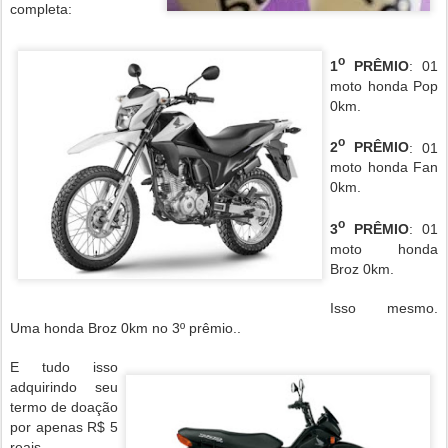
completa:
o
1
PRÊMIO
: 01
moto honda Pop
0km.
o
2
PRÊMIO
: 01
moto honda Fan
0km.
o
3
PRÊMIO
: 01
moto honda
Broz 0km.
Isso mesmo.
Uma honda Broz 0km no 3º prêmio..
E tudo isso
adquirindo seu
termo de doação
por apenas R$ 5
reais..