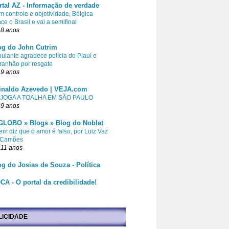
rtal AZ - Informação de verdade
 controle e objetividade, Bélgica
ce o Brasil e vai a semifinal
 8 anos
og do John Cutrim
pulante agradece polícia do Piauí e
ranhão por resgate
 9 anos
inaldo Azevedo | VEJA.com
 JOGA A TOALHA EM SÃO PAULO
 9 anos
GLOBO » Blogs » Blog do Noblat
m diz que o amor é falso, por Luiz Vaz
 Camões
 11 anos
og do Josias de Souza - Política
CA - O portal da credibilidade!
LICIDADE