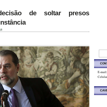
 decisão de soltar presos
nstância
18
CON
E-mail
Celula
CAV