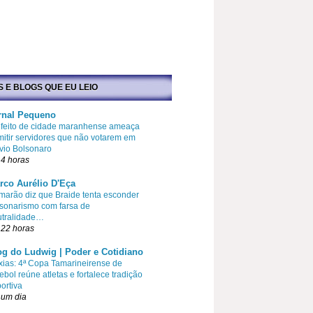
S E BLOGS QUE EU LEIO
rnal Pequeno
efeito de cidade maranhense ameaça
itir servidores que não votarem em
vio Bolsonaro
4 horas
rco Aurélio D'Eça
arão diz que Braide tenta esconder
sonarismo com farsa de
utralidade…
 22 horas
og do Ludwig | Poder e Cotidiano
ias: 4ª Copa Tamarineirense de
ebol reúne atletas e fortalece tradição
ortiva
 um dia