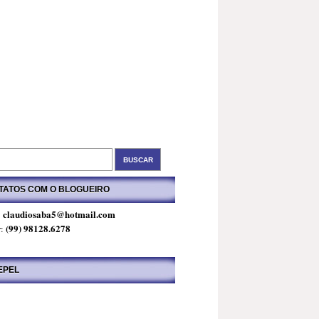
TATOS COM O BLOGUEIRO
claudiosaba5@hotmail.com
:
(99) 98128.6278
r:
EPEL