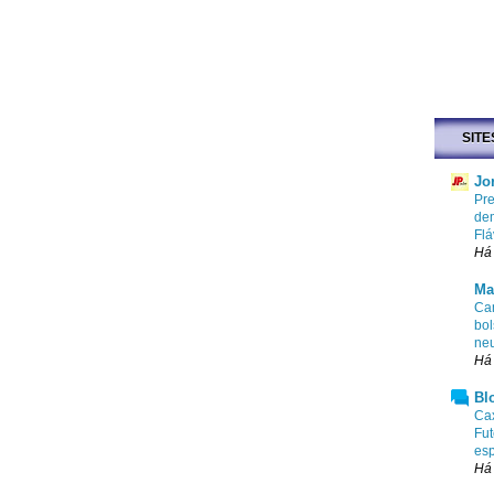
SITE
Jo
Pr
dem
Flá
Há 
Ma
Cam
bol
ne
Há
Bl
Cax
Fut
esp
Há