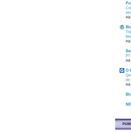
Po
Com
ven
Há
Bl
Tri
Ma
Há
Re
PT
Há
O 
Que
de
Há
Bl
NO
PUB