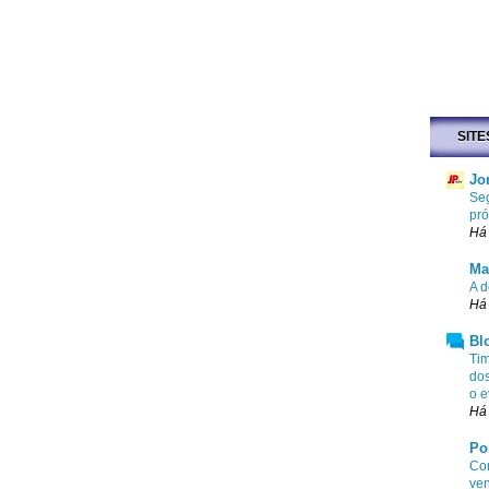
SITE
Jo
Se
pró
Há 
Ma
A d
Há 
Bl
Tim
dos
o e
Há
Po
Com
ven