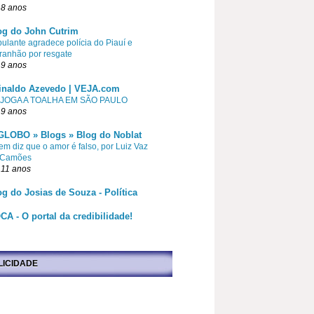
 8 anos
og do John Cutrim
pulante agradece polícia do Piauí e
ranhão por resgate
 9 anos
inaldo Azevedo | VEJA.com
 JOGA A TOALHA EM SÃO PAULO
 9 anos
GLOBO » Blogs » Blog do Noblat
m diz que o amor é falso, por Luiz Vaz
 Camões
 11 anos
og do Josias de Souza - Política
CA - O portal da credibilidade!
LICIDADE