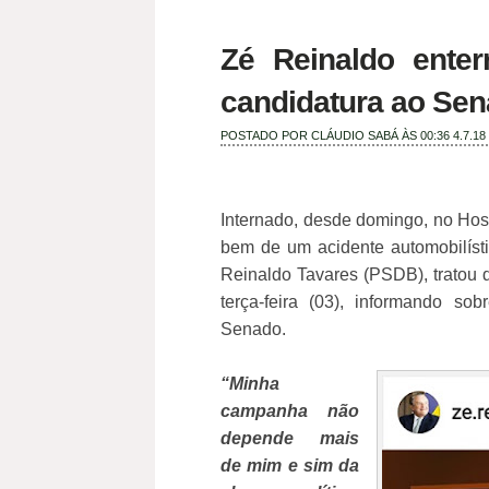
Zé Reinaldo enter
candidatura ao Se
POSTADO POR
CLÁUDIO SABÁ
ÀS 00:36
4.7.18
Internado, desde domingo, no Hos
bem de um acidente automobilísti
Reinaldo Tavares (PSDB), tratou de
terça-feira (03), informando s
Senado.
“Minha
campanha não
depende mais
de mim e sim da