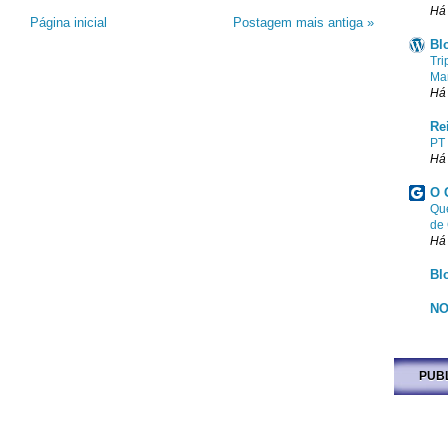
Há
Página inicial
Postagem mais antiga »
Bl
Tri
Ma
Há
Re
PT
Há
O 
Que
de
Há
Bl
NO
PUB