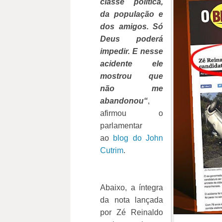
classe política,
da população e
dos amigos. Só
Deus poderá
impedir. E nesse
acidente ele
mostrou que
não me
abandonou“
,
afirmou o
parlamentar
ao
blog do John
Cutrim
.
Abaixo, a íntegra
da nota lançada
por Zé Reinaldo