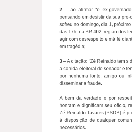
2
– ao afirmar “o ex-governado
pensando em desistir da sua pré-
sofreu no domingo, dia 1, próximo
das 17h, na BR 402, região dos le
agir com desrespeito e má fé dian
em tragédia;
3
– A citação: “Zé Reinaldo tem s
a corrida eleitoral de senador e t
por nenhuma fonte, amigo ou in
disseminar a fraude.
A bem da verdade e por respeit
honram e dignificam seu ofício, 
Zé Reinaldo Tavares (PSDB) é pr
à disposição de qualquer comun
necessários.