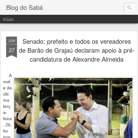
Blog do Sabá
Início
Senado: prefeito e todos os vereadores
JUN
de Barão de Grajaú declaram apoio à pré-
27
candidatura de Alexandre Almeida
A
noit
e da
últi
ma
terç
a-
feira
, 26,
foi
mar