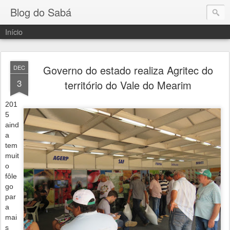
Blog do Sabá
Início
Governo do estado realiza Agritec do
DEC
3
território do Vale do Mearim
201
5
aind
a
tem
muit
o
fôle
go
par
a
mai
s