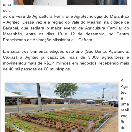
uma
ediç
ão da Feira da Agricultura Familiar e Agrotecnologia do Maranhão
– Agritec. Dessa vez é a região do Vale do Mearim, na cidade de
Bacabal, que sediará o maior evento da Agricultura Familiar do
Maranhão, entre os dias 10 e 12 de dezembro, no Centro
Franciscano de Animação Missionário – Cefram.
Em suas três primeiras edições este ano (São Bento, Açailândia,
Caxias) a Agritec já capacitou mais de 3.000 agricultores e
movimentou mais de R$1,4 milhões em negócios, recebendo mais
de 40 mil pessoas de 60 municípios.
A
Agri
tec
é
uma
reali
zaç
ão
do