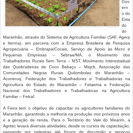
Gov
ern
o do
Esta
do
do
Maranhão, através do Sistema de Agricultura Familiar (SAF, Agerp
e Iterma), em parceria com a Empresa Brasileira de Pesquisa
Agropecuária – Embrapa/Cocais, Serviço de Apoio às Micro e
Pequenas Empresas – Sebrae/MA, o Movimento dos
Trabalhadores Rurais Sem Terra – MST, Movimento Interestadual
das Quebradeiras de Coco Babaçu – Miqcb, Associação das
Comunidades Negras Rurais Quilombolas do Maranhão –
Aconeruq, Federação dos Trabalhadores e Trabalhadoras na
Agricultura do Estado do Maranhão – Fetaema e Federação
Nacional dos Trabalhadores e Trabalhadoras na Agricultura
Familiar – Fetraf.
A Feira tem o objetivo de capacitar os agricultores familiares do
Maranhão, garantindo a melhoria na produção nos próximos anos
e a geração de renda. Para o Território do Vale do Mearim, a
Agritec levará diversas atividades, desde os cursos de capacitação,
passando por palestras até fóruns de discussão e serviços