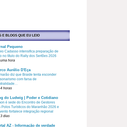
S E BLOGS QUE EU LEIO
rnal Pequeno
io Cadasso intensifica preparação de
o no título do Rally dos Sertões 2026
 uma hora
rco Aurélio D'Eça
arão diz que Braide tenta esconder
sonarismo com farsa de
utralidade…
4 horas
og do Ludwig | Poder e Cotidiano
on é sede do Encontro de Gestores
 Polos Turísticos do Maranhão 2026 e
vento fortalece integração regional
3 dias
rtal AZ - Informação de verdade