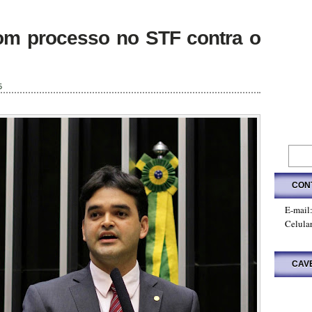
com processo no STF contra o
5
CON
E-mail
Celula
CAV