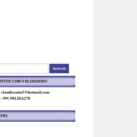
TATOS COM O BLOGUEIRO
claudiosaba5@hotmail.com
:
(99) 98128.6278
r:
EPEL