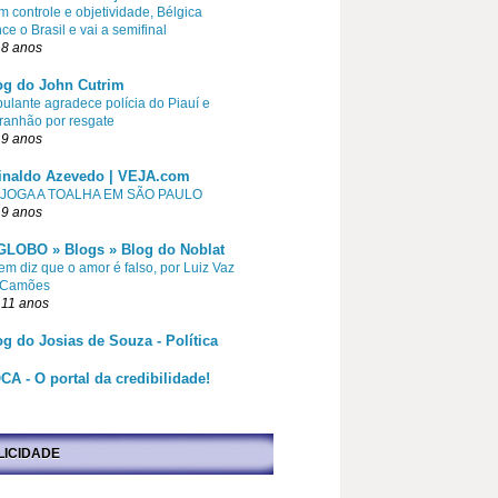
 controle e objetividade, Bélgica
ce o Brasil e vai a semifinal
 8 anos
og do John Cutrim
pulante agradece polícia do Piauí e
ranhão por resgate
 9 anos
inaldo Azevedo | VEJA.com
 JOGA A TOALHA EM SÃO PAULO
 9 anos
GLOBO » Blogs » Blog do Noblat
m diz que o amor é falso, por Luiz Vaz
 Camões
 11 anos
og do Josias de Souza - Política
CA - O portal da credibilidade!
LICIDADE