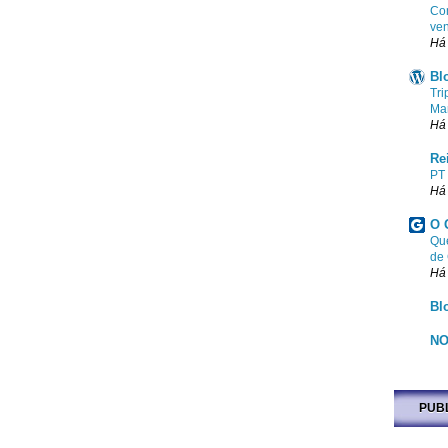
Com
ven
Há
Bl
Tri
Ma
Há
Re
PT
Há
O 
Que
de
Há
Bl
NO
PUB