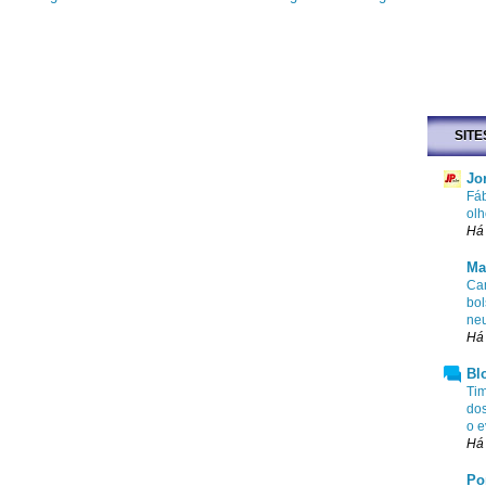
SITE
Jo
Fáb
olh
Há
Ma
Cam
bol
ne
Há 
Bl
Tim
dos
o e
Há 
Po