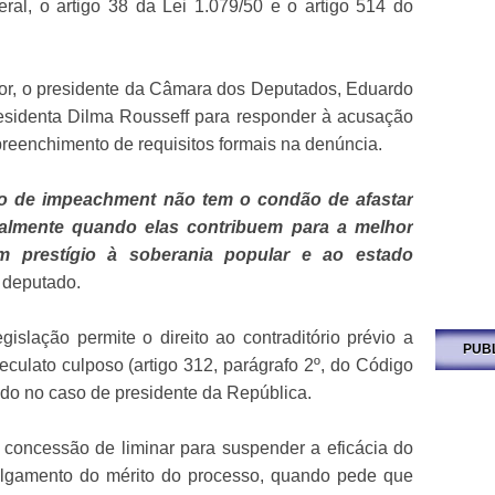
eral, o artigo 38 da Lei 1.079/50 e o artigo 514 do
r, o presidente da Câmara dos Deputados, Eduardo
presidenta Dilma Rousseff para responder à acusação
preenchimento de requisitos formais na denúncia.
sso de impeachment não tem o condão de afastar
ialmente quando elas contribuem para a melhor
m prestígio à soberania popular e ao estado
o deputado.
islação permite o direito ao contraditório prévio a
PUB
eculato culposo (artigo 312, parágrafo 2º, do Código
do no caso de presidente da República.
oncessão de liminar para suspender a eficácia do
ulgamento do mérito do processo, quando pede que