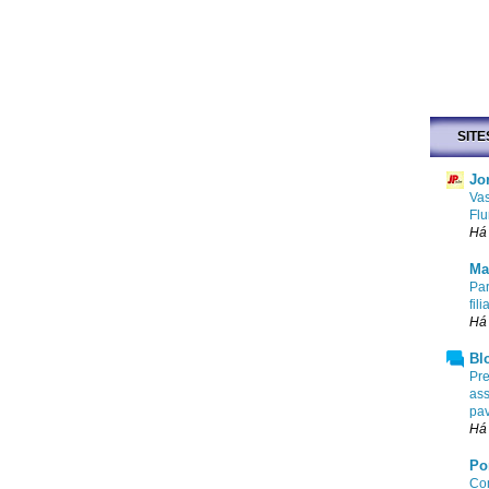
SITE
Jo
Vas
Flu
Há 
Ma
Par
fi
Há 
Bl
Pre
ass
pa
Há 
Po
Com