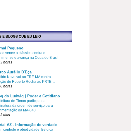
S E BLOGS QUE EU LEIO
rnal Pequeno
co vence o clássico contra o
minense e avança na Copa do Brasil
3 horas
rco Aurélio D'Eça
tido Novo vai ao TRE-MA contra
liação de Roberto Rocha ao PRTB…
6 horas
og do Ludwig | Poder e Cotidiano
feitura de Timon participa da
inatura da ordem de serviço para
vimentação da MA-040
3 dias
rtal AZ - Informação de verdade
 controle e objetividade, Bélgica