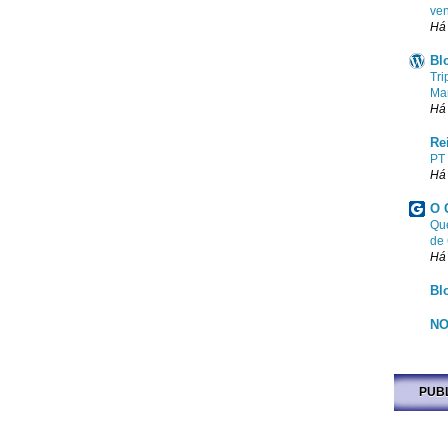
ven
Há
Bl
Tri
Ma
Há
Re
PT
Há
O 
Que
de
Há
Bl
NO
PUB