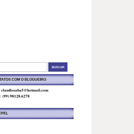
TATOS COM O BLOGUEIRO
claudiosaba5@hotmail.com
:
(99) 98128.6278
r:
EPEL