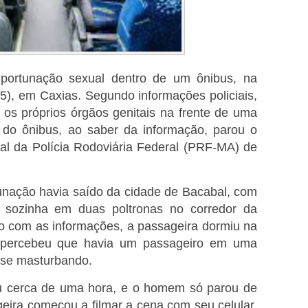
mportunação sexual dentro de um ônibus, na
5), em Caxias. Segundo informações policiais,
s próprios órgãos genitais na frente de uma
 do ônibus, ao saber da informação, parou o
al da Polícia Rodoviária Federal (PRF-MA) de
tunação havia saído da cidade de Bacabal, com
a sozinha em duas poltronas no corredor da
o com as informações, a passageira dormiu na
, percebeu que havia um passageiro em uma
a se masturbando.
ou cerca de uma hora, e o homem só parou de
geira começou a filmar a cena com seu celular.