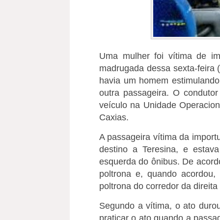
Uma mulher foi vítima de i
madrugada dessa sexta-feira (
havia um homem estimulando o
outra passageira. O condutor
veículo na Unidade Operacion
Caxias.
A passageira vítima da impor
destino a Teresina, e estav
esquerda do ônibus. De acord
poltrona e, quando acordou
poltrona do corredor da direit
Segundo a vítima, o ato dur
praticar o ato quando a passa