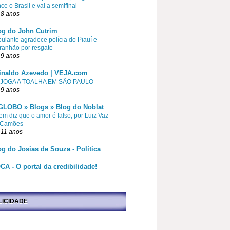
ce o Brasil e vai a semifinal
 8 anos
og do John Cutrim
pulante agradece polícia do Piauí e
ranhão por resgate
 9 anos
inaldo Azevedo | VEJA.com
 JOGA A TOALHA EM SÃO PAULO
 9 anos
GLOBO » Blogs » Blog do Noblat
m diz que o amor é falso, por Luiz Vaz
 Camões
 11 anos
og do Josias de Souza - Política
CA - O portal da credibilidade!
LICIDADE