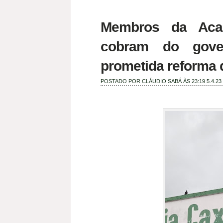
Membros da Acad
cobram do gove
prometida reforma 
POSTADO POR
CLÁUDIO SABÁ
ÀS 23:19
5.4.23