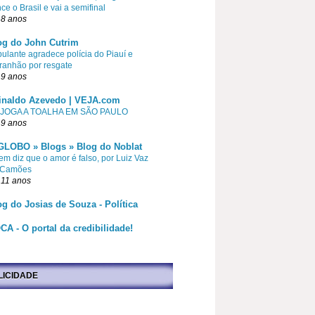
ce o Brasil e vai a semifinal
 8 anos
og do John Cutrim
pulante agradece polícia do Piauí e
ranhão por resgate
 9 anos
inaldo Azevedo | VEJA.com
 JOGA A TOALHA EM SÃO PAULO
 9 anos
GLOBO » Blogs » Blog do Noblat
m diz que o amor é falso, por Luiz Vaz
 Camões
 11 anos
og do Josias de Souza - Política
CA - O portal da credibilidade!
LICIDADE