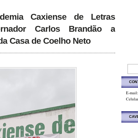
emia Caxiense de Letras
rnador Carlos Brandão a
da Casa de Coelho Neto
CON
E-mail
Celula
CAV