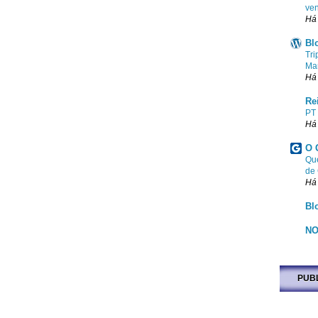
ven
Há
Bl
Tri
Ma
Há
Re
PT
Há
O 
Que
de
Há
Bl
NO
PUB