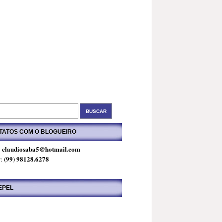
TATOS COM O BLOGUEIRO
claudiosaba5@hotmail.com
:
(99) 98128.6278
r:
EPEL