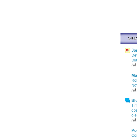
SITE
Jo
Det
Dia
Há
Ma
Rob
No
Há 
Bl
Tim
dos
o e
Há 
Po
Com