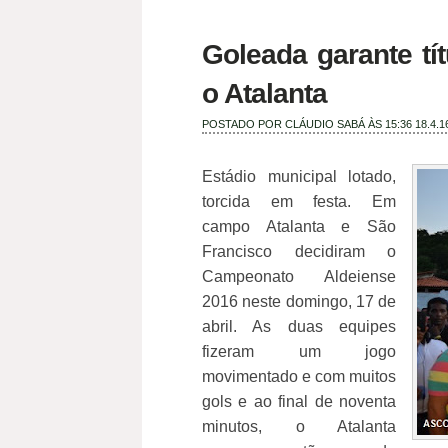
Goleada garante tít
o Atalanta
POSTADO POR
CLÁUDIO SABÁ
ÀS 15:36
18.4.1
Estádio municipal lotado,
torcida em festa. Em
campo Atalanta e São
Francisco decidiram o
Campeonato Aldeiense
2016 neste domingo, 17 de
abril. As duas equipes
fizeram um jogo
movimentado e com muitos
gols e ao final de noventa
minutos, o Atalanta