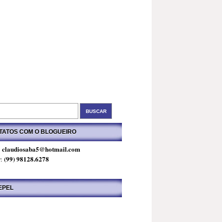
TATOS COM O BLOGUEIRO
claudiosaba5@hotmail.com
:
(99) 98128.6278
r:
EPEL