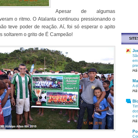
Apesar de algumas
iveram o ritmo. O Atalanta continuou pressionando o
ão teve poder de reação. Aí, foi só esperar o apito
es soltarem o grito de É Campeão!
SITE
Jo
São
em 
pr
Há 
Ma
A d
Há 
Bl
Tim
dos
o e
Há 
Po
Com