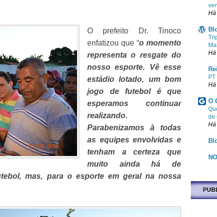
ven
Há
Bl
O prefeito Dr. Tinoco
Tri
enfatizou que “
o momento
Ma
Há
representa o resgate do
nosso esporte. Vê esse
Re
PT
estádio lotado, um bom
Há
jogo de futebol é que
O 
esperamos continuar
Que
realizando.
de
Há
Parabenizamos à todas
as equipes envolvidas e
Bl
tenham a certeza que
NO
muito ainda há de
tebol, mas, para o esporte em geral na nossa
PUB