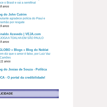
ce o Brasil e vai a semifinal
 8 anos
og do John Cutrim
pulante agradece polícia do Piauí e
ranhão por resgate
 9 anos
inaldo Azevedo | VEJA.com
 JOGA A TOALHA EM SÃO PAULO
 9 anos
GLOBO » Blogs » Blog do Noblat
m diz que o amor é falso, por Luiz Vaz
 Camões
 11 anos
og do Josias de Souza - Política
CA - O portal da credibilidade!
LICIDADE