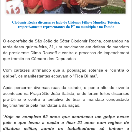
Clodomir Rocha discursa ao lado de Clidenor Filho e Mundico Teixeira,
respectivamente representantes do PT no município e no Estado
O ex-prefeito de São João do Sóter Clodomir Rocha, comandou na
tarde desta quinta-feira, 31, um movimento em defesa do mandato
da presidente Dilma Rouseff e contra o processo de impeachment
que tramita na Câmara dos Deputados.
Com cartazes afirmando que a população sotense é “
contra o
golpe
”, os manifestantes ecoavam o “
Fica Dilma
”.
Após percorrer diversas ruas da cidade, o ponto alto do evento
aconteceu na Praça São João Batista, onde foram feitos discursos
pró-Dilma e contra a tentativa de tirar o mandato conquistado
legitimamente pela mandatária da nação.
“
Hoje se completa 52 anos que aconteceu um golpe nesse
país e que levou a nação a ficar 21 anos num regime de
ditadura militar, aonde os trabalhadores só tinham a