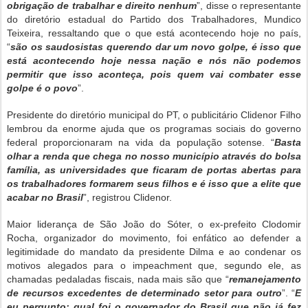
obrigação de trabalhar e direito nenhum
”, disse o representante
do diretório estadual do Partido dos Trabalhadores, Mundico
Teixeira, ressaltando que o que está acontecendo hoje no país,
“
são os saudosistas querendo dar um novo golpe, é isso que
está acontecendo hoje nessa nação e nós não podemos
permitir que isso aconteça, pois quem vai combater esse
golpe é o povo
”.
Presidente do diretório municipal do PT, o publicitário Clidenor Filho
lembrou da enorme ajuda que os programas sociais do governo
federal proporcionaram na vida da população sotense. “
Basta
olhar a renda que chega no nosso município através do bolsa
família, as universidades que ficaram de portas abertas para
os trabalhadores formarem seus filhos e é isso que a elite que
acabar no Brasil
”, registrou Clidenor.
Maior liderança de São João do Sóter, o ex-prefeito Clodomir
Rocha, organizador do movimento, foi enfático ao defender a
legitimidade do mandato da presidente Dilma e ao condenar os
motivos alegados para o impeachment que, segundo ele, as
chamadas pedaladas fiscais, nada mais são que “
remanejamento
de recursos excedentes de determinado setor para outro
”. “
E
eu pergunto: qual foi o governador do Brasil que não já fez