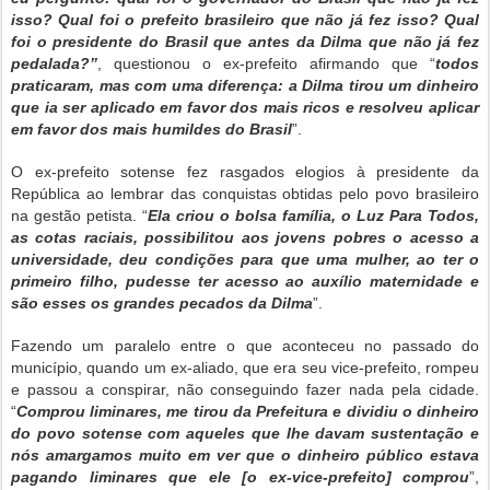
isso? Qual foi o prefeito brasileiro que não já fez isso? Qual
foi o presidente do Brasil que antes da Dilma que não já fez
pedalada?”
, questionou o ex-prefeito afirmando que “
todos
praticaram, mas com uma diferença: a Dilma tirou um dinheiro
que ia ser aplicado em favor dos mais ricos e resolveu aplicar
em favor dos mais humildes do Brasil
”.
O ex-prefeito sotense fez rasgados elogios à presidente da
República ao lembrar das conquistas obtidas pelo povo brasileiro
na gestão petista. “
Ela criou o bolsa família, o Luz Para Todos,
as cotas raciais, possibilitou aos jovens pobres o acesso a
universidade, deu condições para que uma mulher, ao ter o
primeiro filho, pudesse ter acesso ao auxílio maternidade e
são esses os grandes pecados da Dilma
”.
Fazendo um paralelo entre o que aconteceu no passado do
município, quando um ex-aliado, que era seu vice-prefeito, rompeu
e passou a conspirar, não conseguindo fazer nada pela cidade.
“
Comprou liminares, me tirou da Prefeitura e dividiu o dinheiro
do povo sotense com aqueles que lhe davam sustentação e
nós amargamos muito em ver que o dinheiro público estava
pagando liminares que ele [o ex-vice-prefeito] comprou
”,