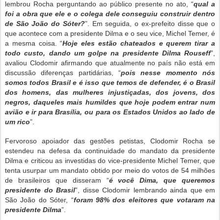
lembrou Rocha perguntando ao público presente no ato, “
qual a
foi a obra que ele e o colega dele conseguiu construir dentro
de São João do Sóter?
”. Em seguida, o ex-prefeito disse que o
que acontece com a presidente Dilma e o seu vice, Michel Temer, é
a mesma coisa. “
Hoje eles estão chateados e querem tirar a
todo custo, dando um golpe na presidente Dilma Rouseff
”,
avaliou Clodomir afirmando que atualmente no país não está em
discussão diferenças partidárias, “
pois nesse momento nós
somos todos Brasil e é isso que temos de defender, é o Brasil
dos homens, das mulheres injustiçadas, dos jovens, dos
negros, daqueles mais humildes que hoje podem entrar num
avião e ir para Brasília, ou para os Estados Unidos ao lado de
um rico
”.
Fervoroso apoiador das gestões petistas, Clodomir Rocha se
estendeu na defesa da continuidade do mandato da presidente
Dilma e criticou as investidas do vice-presidente Michel Temer, que
tenta usurpar um mandato obtido por meio do votos de 54 milhões
de brasileiros que disseram “
é você Dima, que queremos
presidente do Brasil
”, disse Clodomir lembrando ainda que em
São João do Sóter, “
foram 98% dos eleitores que votaram na
presidente Dilma
”.