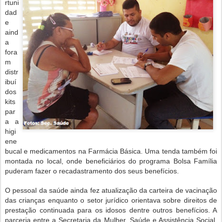
rtuni
dad
e
aind
a
fora
m
distr
ibuí
dos
kits
par
a a
higi
ene
bucal e medicamentos na Farmácia Básica. Uma tenda também foi
montada no local, onde beneficiários do programa Bolsa Família
puderam fazer o recadastramento dos seus benefícios.
O pessoal da saúde ainda fez atualização da carteira de vacinação
das crianças enquanto o setor jurídico orientava sobre direitos de
prestação continuada para os idosos dentre outros benefícios. A
parceria entre a Secretaria da Mulher, Saúde e Assistência Social,