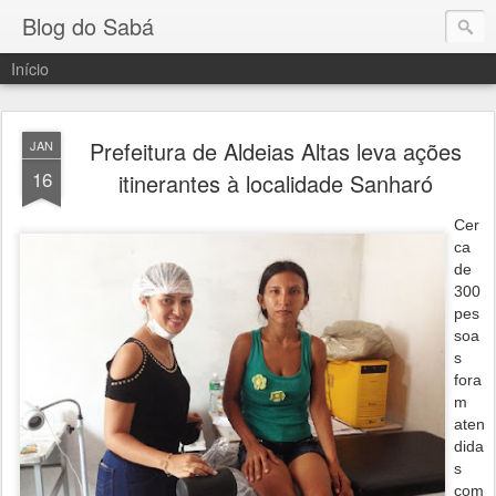
Blog do Sabá
Início
Prefeitura de Aldeias Altas leva ações
JAN
16
itinerantes à localidade Sanharó
Cer
ca
de
300
pes
soa
s
fora
m
aten
dida
s
com