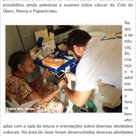
possibilitou ainda palestras e exames sobre câncer do Colo do
Útero, Mama e Papanicolau.
Na
áre
a de
edu
caç
ão,
cria
nça
s e
adol
esc
ente
s
fora
m
ben
efici
adas com a sala da leitura e orientações sobre diversas atividades
culturais. Na área de lazer foram desenvolvidas diversas atividades