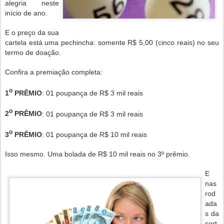
alegria neste
início de ano.
E o preço da sua
cartela está uma pechincha: somente R$ 5,00 (cinco reais) no seu
termo de doação.
Confira a premiação completa:
o
1
PRÊMIO
: 01 poupança de R$ 3 mil reais
o
2
PRÊMIO
: 01 poupança de R$ 3 mil reais
o
3
PRÊMIO
: 01 poupança de R$ 10 mil reais
Isso mesmo. Uma bolada de R$ 10 mil reais no 3º prêmio.
E
nas
rod
ada
s da
sort