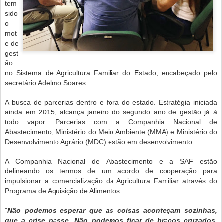
tem
sido
o
mot
e de
gest
ão
no Sistema de Agricultura Familiar do Estado, encabeçado pelo
secretário Adelmo Soares.
A busca de parcerias dentro e fora do estado. Estratégia iniciada
ainda em 2015, alcança janeiro do segundo ano de gestão já à
todo vapor. Parcerias com a Companhia Nacional de
Abastecimento, Ministério do Meio Ambiente (MMA) e Ministério do
Desenvolvimento Agrário (MDC) estão em desenvolvimento.
A Companhia Nacional de Abastecimento e a SAF estão
delineando os termos de um acordo de cooperação para
impulsionar a comercialização da Agricultura Familiar através do
Programa de Aquisição de Alimentos.
"
Não podemos esperar que as coisas aconteçam sozinhas,
que a crise passe. Não podemos ficar de braços cruzados,