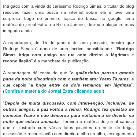
Intrigado com a vinda do caríssimo Rodrigo Simas, o titular do blog
resolveu fazer uma busca na internet sobre ele e teve uma
surpresa. Logo no primeiro tópico de busca no google, uma
matéria do jornal Extra, do Rio de Janeiro, deixou o blogueiro mais
intrigado ainda.
A reportagem, de 15 de janeiro do ano passado, mostra que
Rodrigo Simas é dono de uma incrível sensibilidade. “
Rodrigo
Simas briga com amigo na rua com direito a lágrimas e
reconciliação
” é a manchete da publicação.
A reportagem dá conta de que “
o galãnzinho passou grande
parte da noite discutindo com o também ator Ycaro Tavares
” e
que depois “
a briga entre os dois terminou em lágrimas
”.
Confira a matéria do Jornal Extra clicando aqui
(
)
“
Depois de muita discussão, com intervenção, inclusive, de
outros amigos, a paz voltou a reinar. Rodrigo fez questão de
consolar Ycaro e não demorou para voltarem a se divertir na
noite que estava animada
”, termina a matéria do jornal carioca
que é ilustrada com várias fotos picantes da noite de briga,
discussão e reconciliação com direito a olho no olho, enxugamento