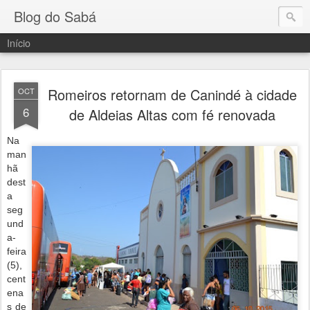
Blog do Sabá
Início
Romeiros retornam de Canindé à cidade
OCT
6
de Aldeias Altas com fé renovada
Na
man
hã
dest
a
seg
und
a-
feira
(5),
cent
ena
s de