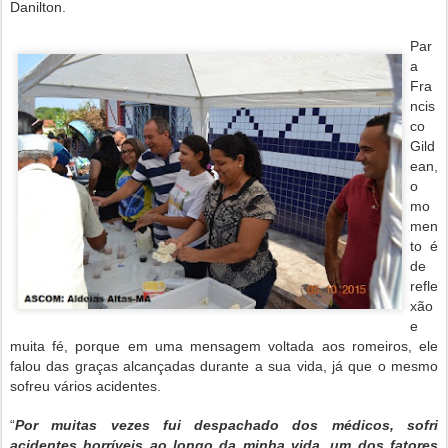
Danilton.
Par
a
Fra
ncis
co
Gild
ean,
o
mo
men
to é
de
refle
xão
e
muita fé, porque em uma mensagem voltada aos romeiros, ele
falou das graças alcançadas durante a sua vida, já que o mesmo
sofreu vários acidentes.
“
Por muitas vezes fui despachado dos médicos, sofri
acidentes horríveis ao longo da minha vida, um dos fatores