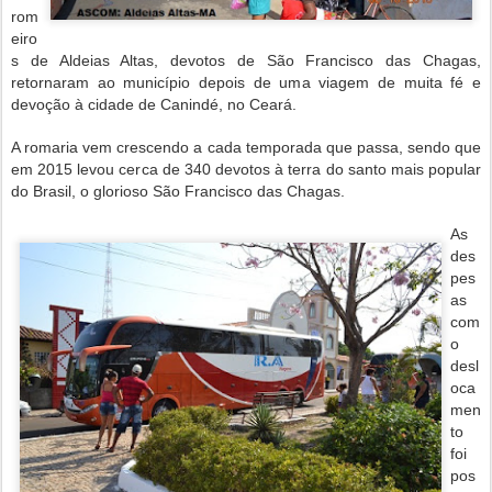
rom
eiro
s de Aldeias Altas, devotos de São Francisco das Chagas,
retornaram ao município depois de uma viagem de muita fé e
devoção à cidade de Canindé, no Ceará.
A romaria vem crescendo a cada temporada que passa, sendo que
em 2015 levou cerca de 340 devotos à terra do santo mais popular
do Brasil, o glorioso São Francisco das Chagas.
As
des
pes
as
com
o
desl
oca
men
to
foi
pos