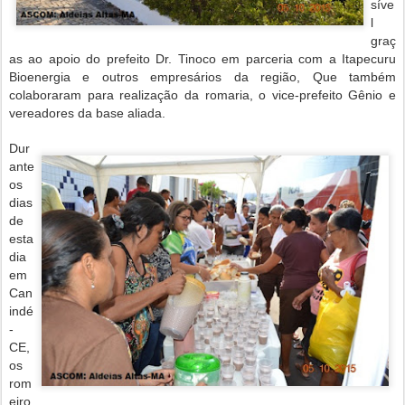
síve
l
graç
as ao apoio do prefeito Dr. Tinoco em parceria com a Itapecuru
Bioenergia e outros empresários da região, Que também
colaboraram para realização da romaria, o vice-prefeito Gênio e
vereadores da base aliada.
Dur
ante
os
dias
de
esta
dia
em
Can
indé
-
CE,
os
rom
eiro