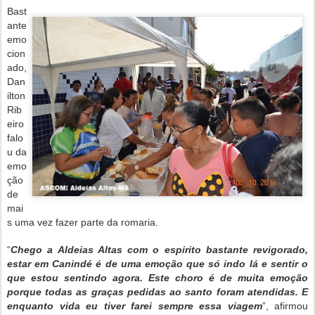
Bast
ante
emo
cion
ado,
Dan
ilton
Rib
eiro
falo
u da
emo
ção
de
mai
s uma vez fazer parte da romaria.
“
Chego a Aldeias Altas com o espirito bastante revigorado,
estar em Canindé é de uma emoção que só indo lá e sentir o
que estou sentindo agora. Este choro é de muita emoção
porque todas as graças pedidas ao santo foram atendidas. E
enquanto vida eu tiver farei sempre essa viagem
”, afirmou