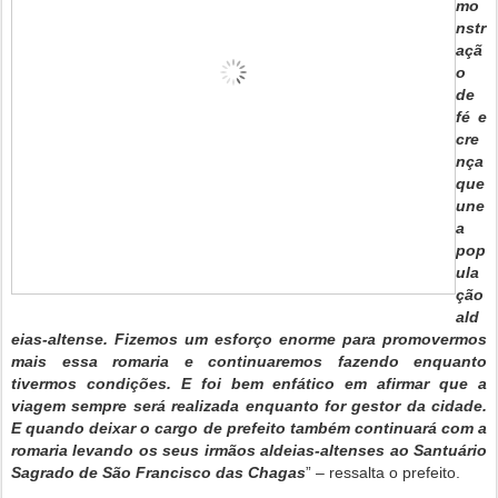
mo
nstr
açã
o
de
fé e
cre
nça
que
une
a
pop
ula
ção
ald
eias-altense. Fizemos um esforço enorme para promovermos
mais essa romaria e continuaremos fazendo enquanto
tivermos condições. E foi bem enfático em afirmar que a
viagem sempre será realizada enquanto for gestor da cidade.
E quando deixar o cargo de prefeito também continuará com a
romaria levando os seus irmãos aldeias-altenses ao Santuário
Sagrado de São Francisco das Chagas
” – ressalta o prefeito.