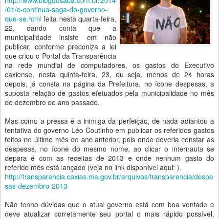
http://www.blogdosaba.com.br/2014
/01/e-continua-saga-do-governo-
que-se.html
feita nesta quarta-feira,
22, dando conta que a
municipalidade insiste em não
publicar, conforme preconiza a lei
que criou o Portal da Transparência
na rede mundial de computadores, os gastos do Executivo
caxiense, nesta quinta-feira, 23, ou seja, menos de 24 horas
depois, já consta na página da Prefeitura, no ícone despesas, a
suposta relação de gastos efetuados pela municipalidade no mês
de dezembro do ano passado.
Mas como a pressa é a inimiga da perfeição, de nada adiantou a
tentativa do governo Léo Coutinho em publicar os referidos gastos
feitos no último mês do ano anterior, pois onde deveria constar as
despesas, no ícone do mesmo nome, ao clicar o internauta se
depara é com as receitas de 2013 e onde nenhum gasto do
referido mês está lançado (veja no link disponível aqui: ).
http://transparencia.caxias.ma.gov.br/arquivos/transparencia/despe
sas-dezembro-2013
Não tenho dúvidas que o atual governo está com boa vontade e
deve atualizar corretamente seu portal o mais rápido possível,