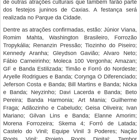
de outras atrações culturais que também farão parte
dos festejos juninos de Caxias. A festança será
realizada no Parque da Cidade.
Dentre as atrações confirmadas, estão: Júnior Viana,
Romim Mahta, Washington Brasileiro, Forrozão
Tropykália; Renanzin Pressão; Tiozinho do Piseiro;
Kennedy Aranha; Gleydson Gavião; Alvaro Neto;
Fábio Carneirinho; Moleca 100 Vergonha; Amazan;
GF e Banda Estilizada; Timão e Forró do Nordeste;
Aryelle Rodrigues e Banda; Corynga O Diferenciado;
Jeferson Costa e Banda; Bill Martins e Banda; Nicka
e Banda; Neyzinho; Davi Lacerda e Banda; Beto
Pereira; Banda Harmonia; Art Mania; Guilherme
Fraga; Adãozinho e Cabeludo; Geisa Oliveira; Ivan
Mariano; Gilvan Lins e Banda; Elanne Amorim;
Morena Forrozeira; Skema 4; Forró de Latada;
Castelo do Vinil; Equipe Vinil 3 Poderes; Nação
Roots Vinil; Projeto Roots Digital; Tambor