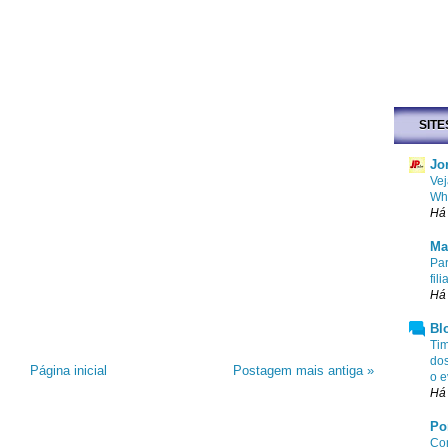
SITE
Jo
Vej
Wha
Há
Ma
Par
fi
Há 
Bl
Tim
dos
Página inicial
Postagem mais antiga »
o e
Há
Po
Com