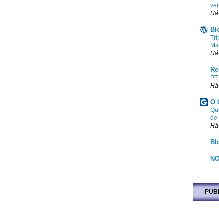
ven
Há
Bl
Tri
Ma
Há
Re
PT
Há
O 
Que
de
Há
Bl
NO
PUB