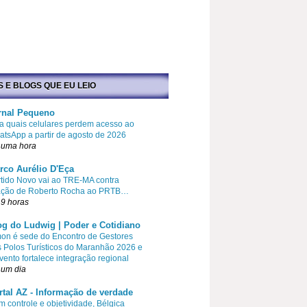
S E BLOGS QUE EU LEIO
rnal Pequeno
a quais celulares perdem acesso ao
tsApp a partir de agosto de 2026
 uma hora
rco Aurélio D'Eça
tido Novo vai ao TRE-MA contra
liação de Roberto Rocha ao PRTB…
9 horas
og do Ludwig | Poder e Cotidiano
on é sede do Encontro de Gestores
 Polos Turísticos do Maranhão 2026 e
vento fortalece integração regional
 um dia
rtal AZ - Informação de verdade
 controle e objetividade, Bélgica