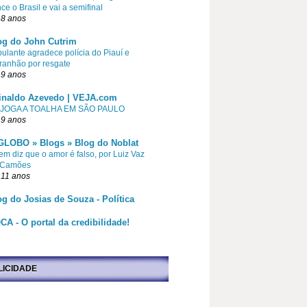
ce o Brasil e vai a semifinal
 8 anos
og do John Cutrim
pulante agradece polícia do Piauí e
ranhão por resgate
 9 anos
inaldo Azevedo | VEJA.com
 JOGA A TOALHA EM SÃO PAULO
 9 anos
GLOBO » Blogs » Blog do Noblat
m diz que o amor é falso, por Luiz Vaz
 Camões
 11 anos
og do Josias de Souza - Política
CA - O portal da credibilidade!
LICIDADE