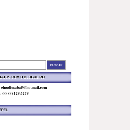
TATOS COM O BLOGUEIRO
claudiosaba5@hotmail.com
:
(99) 98128.6278
r:
EPEL