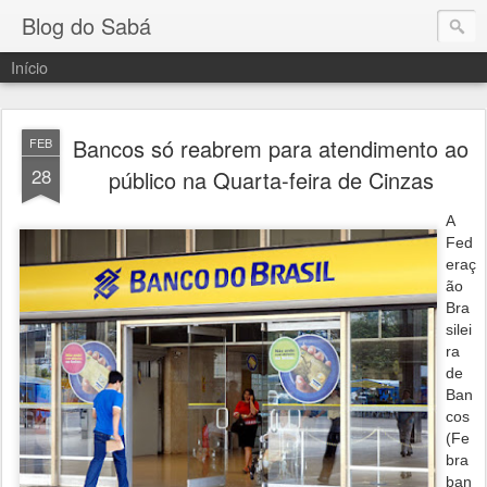
Blog do Sabá
Início
Bancos só reabrem para atendimento ao
FEB
28
público na Quarta-feira de Cinzas
A
Fed
eraç
ão
Bra
silei
ra
de
Ban
cos
(Fe
bra
ban