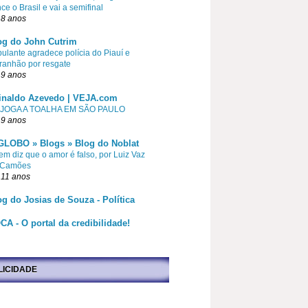
ce o Brasil e vai a semifinal
 8 anos
og do John Cutrim
pulante agradece polícia do Piauí e
ranhão por resgate
 9 anos
inaldo Azevedo | VEJA.com
 JOGA A TOALHA EM SÃO PAULO
 9 anos
GLOBO » Blogs » Blog do Noblat
m diz que o amor é falso, por Luiz Vaz
 Camões
 11 anos
og do Josias de Souza - Política
CA - O portal da credibilidade!
LICIDADE