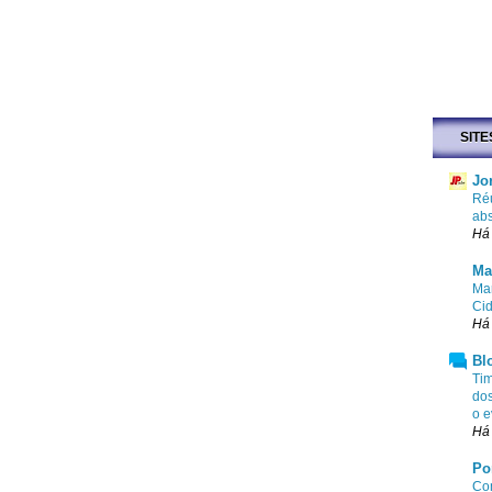
SITE
Jo
Ré
abs
Há 
Ma
Mar
Cid
Há 
Bl
Tim
dos
o e
Há 
Po
Com