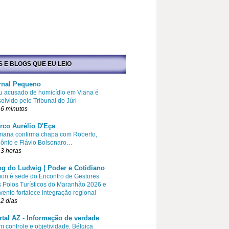
S E BLOGS QUE EU LEIO
rnal Pequeno
u acusado de homicídio em Viana é
olvido pelo Tribunal do Júri
6 minutos
rco Aurélio D'Eça
iana confirma chapa com Roberto,
ônio e Flávio Bolsonaro…
3 horas
og do Ludwig | Poder e Cotidiano
on é sede do Encontro de Gestores
 Polos Turísticos do Maranhão 2026 e
vento fortalece integração regional
2 dias
rtal AZ - Informação de verdade
 controle e objetividade, Bélgica