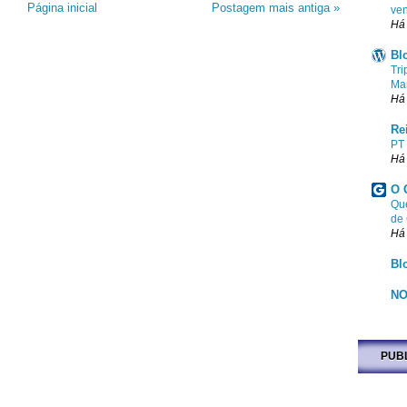
Página inicial
Postagem mais antiga »
ven
Há
Bl
Tri
Ma
Há
Re
PT
Há
O 
Que
de
Há
Bl
NO
PUB