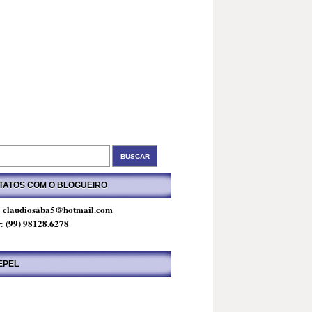
TATOS COM O BLOGUEIRO
claudiosaba5@hotmail.com
:
(99) 98128.6278
r:
EPEL