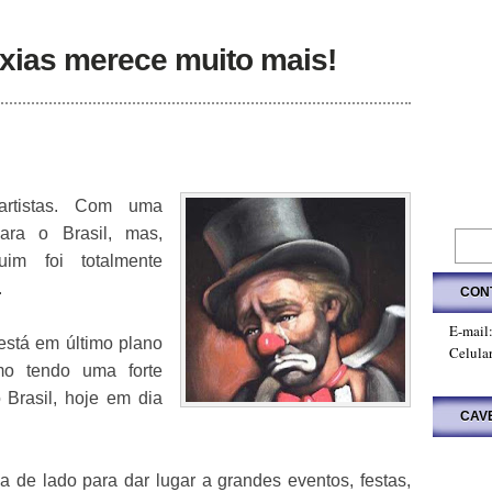
axias merece muito mais!
artistas. Com uma
para o Brasil, mas,
quim foi totalmente
.
CON
E-mail
está em último plano
Celula
mo tendo uma forte
o Brasil, hoje em dia
CAV
a de lado para dar lugar a grandes eventos, festas,