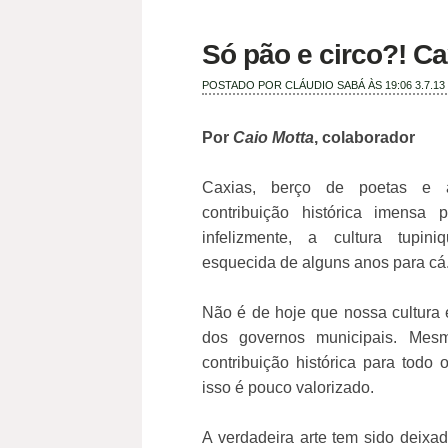
Só pão e circo?! C
POSTADO POR
CLÁUDIO SABÁ
ÀS 19:06
3.7.13
Por
Caio Motta
, colaborador
Caxias, berço de poetas e 
contribuição histórica imensa 
infelizmente, a cultura tupini
esquecida de alguns anos para cá
Não é de hoje que nossa cultura 
dos governos municipais. Mes
contribuição histórica para todo 
isso é pouco valorizado.
A verdadeira arte tem sido deixad